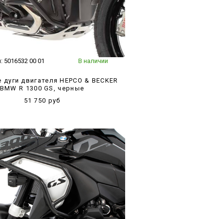
л:
5016532 00 01
В наличии
 дуги двигателя HEPCO & BECKER
BMW R 1300 GS, черные
51 750 руб