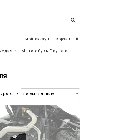
мой аккаунт
корзина:
0
медия
Мото обувь Daytona
ЛЯ
тировать