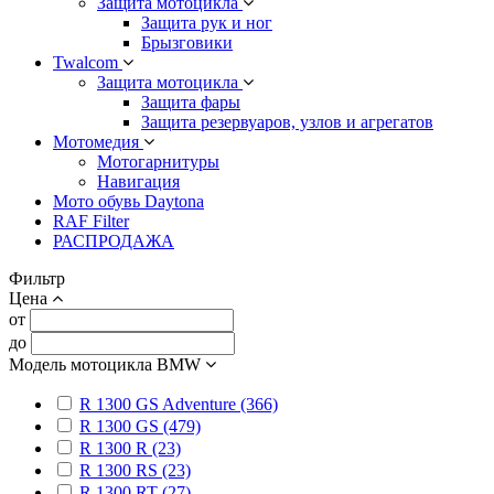
Защита мотоцикла
Защита рук и ног
Брызговики
Twalcom
Защита мотоцикла
Защита фары
Защита резервуаров, узлов и агрегатов
Мотомедия
Мотогарнитуры
Навигация
Мото обувь Daytona
RAF Filter
РАСПРОДАЖА
Фильтр
Цена
от
до
Модель мотоцикла BMW
R 1300 GS Adventure (366)
R 1300 GS (479)
R 1300 R (23)
R 1300 RS (23)
R 1300 RT (27)