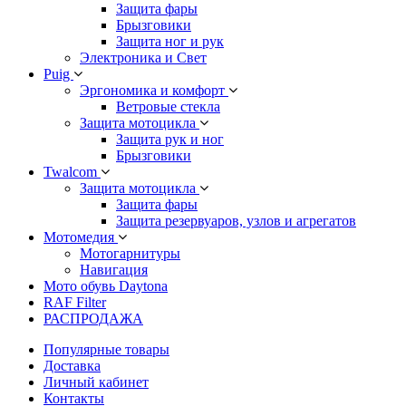
Защита фары
Брызговики
Защита ног и рук
Электроника и Свет
Puig
Эргономика и комфорт
Ветровые стекла
Защита мотоцикла
Защита рук и ног
Брызговики
Twalcom
Защита мотоцикла
Защита фары
Защита резервуаров, узлов и агрегатов
Мотомедия
Мотогарнитуры
Навигация
Мото обувь Daytona
RAF Filter
РАСПРОДАЖА
Популярные товары
Доставка
Личный кабинет
Контакты