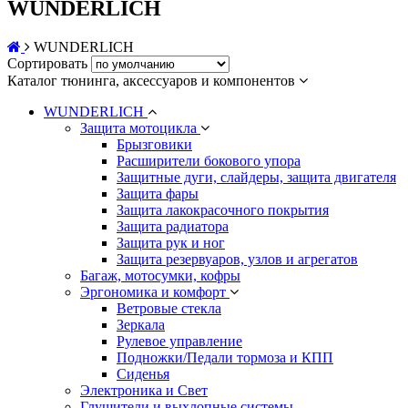
WUNDERLICH
WUNDERLICH
Сортировать
Каталог тюнинга, аксессуаров и компонентов
WUNDERLICH
Защита мотоцикла
Брызговики
Расширители бокового упора
Защитные дуги, слайдеры, защита двигателя
Защита фары
Защита лакокрасочного покрытия
Защита радиатора
Защита рук и ног
Защита резервуаров, узлов и агрегатов
Багаж, мотосумки, кофры
Эргономика и комфорт
Ветровые стекла
Зеркала
Рулевое управление
Подножки/Педали тормоза и КПП
Сиденья
Электроника и Свет
Глушители и выхлопные системы