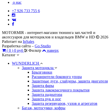
о нас
+7 926 733 755 6
MOTORMIR - интернет-магазин тюнинга зап.частей и
аксессуаров для мотоциклов и владельцев BMW и HD
2026
Работает на
InSales
Разработка сайта –
Go.Studio
(
0
)
0 руб
Фильтр
наверх
Каталог
WUNDERLICH
Защита мотоцикла
Брызговики
Расширители бокового упора
Защитные дуги, слайдеры, защита двигателя
Защита фары
Защита лакокрасочного покрытия
Защита радиатора
Защита рук и ног
Защита резервуаров, узлов и агрегатов
Багаж, мотосумки, кофры