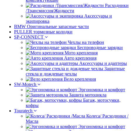
комплектующие
Расходники
/Трансмиссия/Жидкости
Аксессуары и
экипировка
BMW Оригинальные запасные части
PULLER тормозные колодки
SP-CONNECT
Чехлы на телефон
Беспроводные зарядки
Мото крепления
Авто крепления
Аксессуары и адаптеры
Защитные
стекла и дождевые чехлы
Вело крепления
SW-Motech
Эргономика и комфорт
Защита мотоцикла
Багаж, мотосумки,
кофры
Touratech
Колеса/ Расходники /
Масла
Эргономика и комфорт