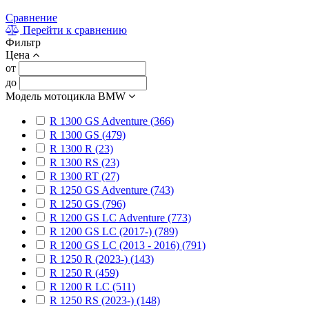
Сравнение
Перейти к сравнению
Фильтр
Цена
от
до
Модель мотоцикла BMW
R 1300 GS Adventure (366)
R 1300 GS (479)
R 1300 R (23)
R 1300 RS (23)
R 1300 RT (27)
R 1250 GS Adventure (743)
R 1250 GS (796)
R 1200 GS LC Adventure (773)
R 1200 GS LC (2017-) (789)
R 1200 GS LC (2013 - 2016) (791)
R 1250 R (2023-) (143)
R 1250 R (459)
R 1200 R LC (511)
R 1250 RS (2023-) (148)