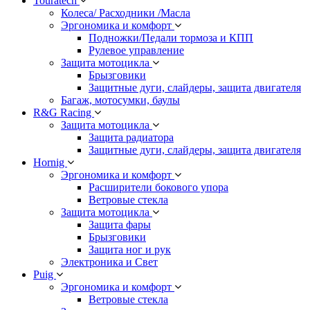
Touratech
Колеса/ Расходники /Масла
Эргономика и комфорт
Подножки/Педали тормоза и КПП
Рулевое управление
Защита мотоцикла
Брызговики
Защитные дуги, слайдеры, защита двигателя
Багаж, мотосумки, баулы
R&G Racing
Защита мотоцикла
Защита радиатора
Защитные дуги, слайдеры, защита двигателя
Hornig
Эргономика и комфорт
Расширители бокового упора
Ветровые стекла
Защита мотоцикла
Защита фары
Брызговики
Защита ног и рук
Электроника и Свет
Puig
Эргономика и комфорт
Ветровые стекла