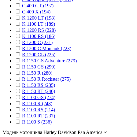
C 400 GT (197)
C 400 X (194)
K 1200 LT (198)
K 1100 LT (189)
K 1200 RS (228)
K 1100 RS (186)
R 1200 C (231)
R 1200 C Montauk (223)
R 1200 CL (225)
R 1150 GS Adventure (279)
R 1150 GS (299)
R 1150 R (280)
R 1150 R Rockster (275)
R 1150 RS (235)
R 1150 RT (240)
R 1100 GS (274)
R 1100 R (248)
R 1100 RS (214)
R 1100 RT (237)
R 1100 S (236)
Модель мотоцикла Harley Davidson Pan America