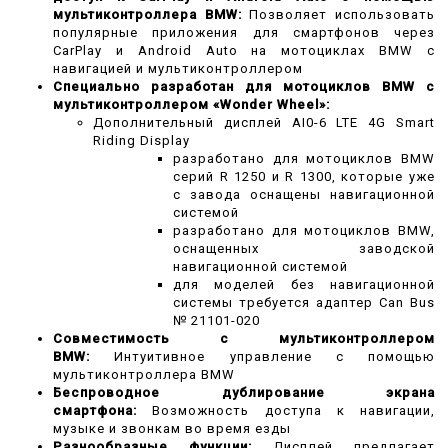
мультиконтроллера BMW:
Позволяет использовать
популярные приложения для смартфонов через
CarPlay и Android Auto на мотоциклах BMW с
навигацией и мультиконтроллером
Специально разработан для мотоциклов BMW с
мультиконтроллером «Wonder Wheel»:
Дополнительный дисплей AI0-6 LTE 4G Smart
Riding Display
разработано для мотоциклов BMW
серий R 1250 и R 1300, которые уже
с завода оснащены навигационной
системой
разработано для мотоциклов BMW,
оснащенных заводской
навигационной системой
для моделей без навигационной
системы требуется адаптер Can Bus
№ 21101-020
Совместимость с мультиконтроллером
BMW:
Интуитивное управление с помощью
мультиконтроллера BMW
Беспроводное дублирование экрана
смартфона:
Возможность доступа к навигации,
музыке и звонкам во время езды
Разнообразные функции:
Дисплей предлагает