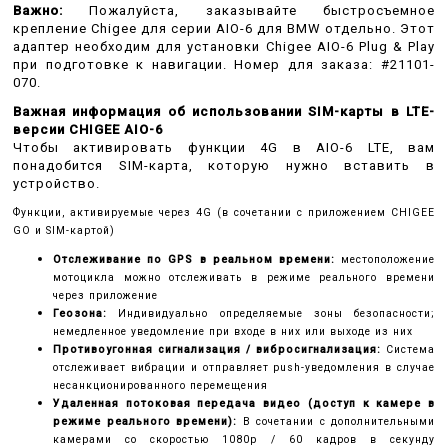
Важно:
Пожалуйста, заказывайте быстросъемное
крепление Chigee для серии AIO-6 для BMW отдельно.
Этот
адаптер необходим для установки Chigee AIO-6 Plug & Play
при подготовке к навигации.
Номер для заказа: #21101-
070.
Важная информация об использовании SIM-карты в LTE-
версии CHIGEE AIO-6
Чтобы активировать функции 4G в AIO-6 LTE, вам
понадобится SIM-карта, которую нужно вставить в
устройство.
Функции, активируемые через 4G (в сочетании с приложением CHIGEE
GO и SIM-картой)
Отслеживание по GPS в реальном времени:
местоположение
мотоцикла можно отслеживать в режиме реального времени
через приложение
Геозона:
Индивидуально определяемые зоны безопасности;
немедленное уведомление при входе в них или выходе из них
Противоугонная сигнализация / вибросигнализация:
Система
отслеживает вибрации и отправляет push-уведомления в случае
несанкционированного перемещения
Удаленная потоковая передача видео (доступ к камере в
режиме реального времени):
В сочетании с дополнительными
камерами со скоростью 1080p / 60 кадров в секунду