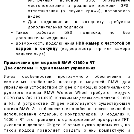
экстренных вызовов SOS, определения
местоположения в реальном времени, GPS-
отслеживания (в случае кражи), потокового
видео
Для подключения к интернету требуется
дополнительная подписка
Также работает БЕЗ подписки, но без
дополнительных данных
Возможность подключения
HDR-камер с частотой 60
кадров в секунду
(видеорегистратор или камера
заднего вида)
Примечание для моделей BMW K1600 и RT
Две системы — один элемент управления
Из-за особенностей программного обеспечения и
системных требований некоторых моделей BMW для
управления устройством Chigee с помощью оригинального
рулевого колеса BMW Wonder Wheel требуется модуль
CGRC CAN (#21101-020).
К таким моделям относятся K 1600
и RT.
В устройстве Chigee используется существующая
логика BMW.
Это обеспечивает особенно тесную связь без
использования отдельных контроллеров.
В моделях K
1600 и RT это приводит к одновременной прокрутке TFT-
дисплея и дисплея Chigee.
К этому нужно привыкнуть, но
такой подход позволяет создать очень компактную и