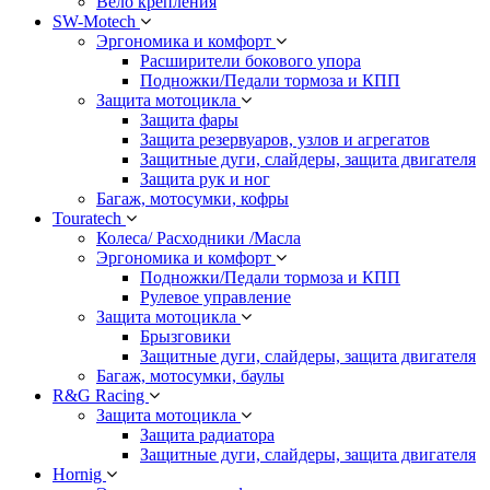
Вело крепления
SW-Motech
Эргономика и комфорт
Расширители бокового упора
Подножки/Педали тормоза и КПП
Защита мотоцикла
Защита фары
Защита резервуаров, узлов и агрегатов
Защитные дуги, слайдеры, защита двигателя
Защита рук и ног
Багаж, мотосумки, кофры
Touratech
Колеса/ Расходники /Масла
Эргономика и комфорт
Подножки/Педали тормоза и КПП
Рулевое управление
Защита мотоцикла
Брызговики
Защитные дуги, слайдеры, защита двигателя
Багаж, мотосумки, баулы
R&G Racing
Защита мотоцикла
Защита радиатора
Защитные дуги, слайдеры, защита двигателя
Hornig