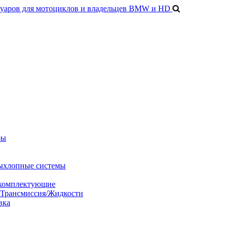
ры
ыхлопные системы
 комплектующие
/Трансмиссия/Жидкости
вка