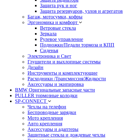
Защита рук и ног
Защита резервуаров, узлов и агрегатов
Багаж, мотосумки, кофры
Эргономика и комфорт
Ветровые стекла
Зеркала
Рулевое управление
Подножки/Педали тормоза и КПП
Сиденья
Электроника и Свет
Глушители и выхлопные системы
Дизайн
Инструменты и комплектующие
Расходники /Трансмиссия/Жидкости
Аксессуары и экипировка
BMW Оригинальные запасные части
PULLER тормозные колодки
SP-CONNECT
Чехлы на телефон
Беспроводные зарядки
Мото крепления
Авто крепления
Аксессуары и адаптеры
Защитные стекла и дождевые чехлы