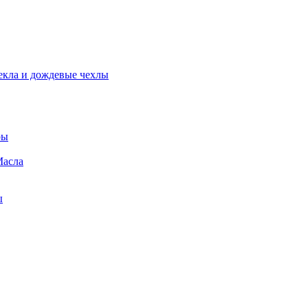
екла и дождевые чехлы
ры
Масла
ы