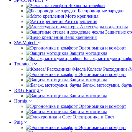
SP-CONNECT
Чехлы на телефон
Беспроводные зарядки
Мото крепления
Авто крепления
Аксессуары и адаптеры
Защитные ст
Вело крепления
SW-Motech
Эргономика и комфорт
Защита мотоцикла
Багаж, мотосумки, коф
Touratech
Колеса/ Расходники /
Эргономика и комфорт
Защита мотоцикла
Багаж, мотосумки, баул
R&G Racing
Защита мотоцикла
Hornig
Эргономика и комфорт
Защита мотоцикла
Электроника и Свет
Puig
Эргономика и комфорт