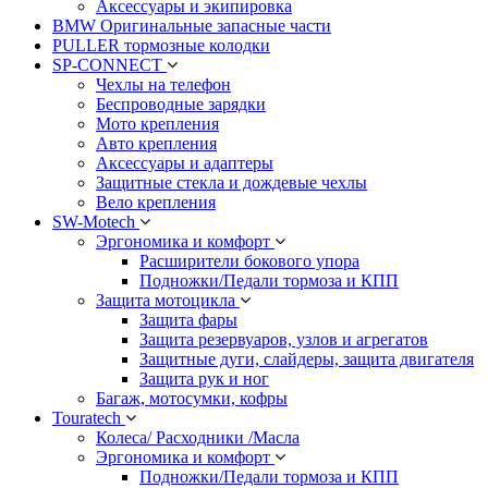
Аксессуары и экипировка
BMW Оригинальные запасные части
PULLER тормозные колодки
SP-CONNECT
Чехлы на телефон
Беспроводные зарядки
Мото крепления
Авто крепления
Аксессуары и адаптеры
Защитные стекла и дождевые чехлы
Вело крепления
SW-Motech
Эргономика и комфорт
Расширители бокового упора
Подножки/Педали тормоза и КПП
Защита мотоцикла
Защита фары
Защита резервуаров, узлов и агрегатов
Защитные дуги, слайдеры, защита двигателя
Защита рук и ног
Багаж, мотосумки, кофры
Touratech
Колеса/ Расходники /Масла
Эргономика и комфорт
Подножки/Педали тормоза и КПП