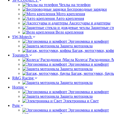
SP-CONNECT
Чехлы на телефон
Беспроводные зарядки
Мото крепления
Авто крепления
Аксессуары и адаптеры
Защитные ст
Вело крепления
SW-Motech
Эргономика и комфорт
Защита мотоцикла
Багаж, мотосумки, коф
Touratech
Колеса/ Расходники /
Эргономика и комфорт
Защита мотоцикла
Багаж, мотосумки, баул
R&G Racing
Защита мотоцикла
Hornig
Эргономика и комфорт
Защита мотоцикла
Электроника и Свет
Puig
Эргономика и комфорт