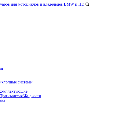
ры
ыхлопные системы
 комплектующие
/Трансмиссия/Жидкости
вка