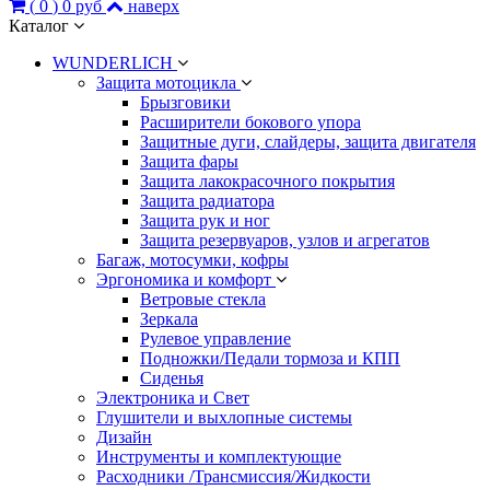
(
0
)
0 руб
наверх
Каталог
WUNDERLICH
Защита мотоцикла
Брызговики
Расширители бокового упора
Защитные дуги, слайдеры, защита двигателя
Защита фары
Защита лакокрасочного покрытия
Защита радиатора
Защита рук и ног
Защита резервуаров, узлов и агрегатов
Багаж, мотосумки, кофры
Эргономика и комфорт
Ветровые стекла
Зеркала
Рулевое управление
Подножки/Педали тормоза и КПП
Сиденья
Электроника и Свет
Глушители и выхлопные системы
Дизайн
Инструменты и комплектующие
Расходники /Трансмиссия/Жидкости