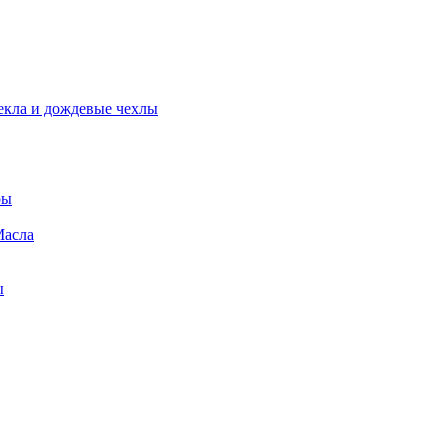
екла и дождевые чехлы
ры
Масла
ы