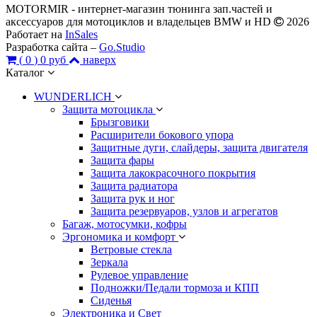
MOTORMIR - интернет-магазин тюнинга зап.частей и
аксессуаров для мотоциклов и владельцев BMW и HD
2026
Работает на
InSales
Разработка сайта –
Go.Studio
(
0
)
0 руб
наверх
Каталог
WUNDERLICH
Защита мотоцикла
Брызговики
Расширители бокового упора
Защитные дуги, слайдеры, защита двигателя
Защита фары
Защита лакокрасочного покрытия
Защита радиатора
Защита рук и ног
Защита резервуаров, узлов и агрегатов
Багаж, мотосумки, кофры
Эргономика и комфорт
Ветровые стекла
Зеркала
Рулевое управление
Подножки/Педали тормоза и КПП
Сиденья
Электроника и Свет