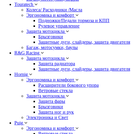
Touratech
Колеса/ Расходники /Масла
Эргономика и комфорт
Подножки/Педали тормоза и КПП
Рулевое управление
Защита мотоцикла
Брызговики
Защитные дуги, слайдеры, защита двигателя
Багаж, мотосумки, баулы
R&G Racing
Защита мотоцикла
Защита радиатора
Защитные дуги, слайдеры, защита двигателя
Hornig
Эргономика и комфорт
Расширители бокового упора
Ветровые стекла
Защита мотоцикла
Защита фары
Брызговики
Защита ног и рук
Электроника и Свет
Puig
Эргономика и комфорт
Ветровые стекла