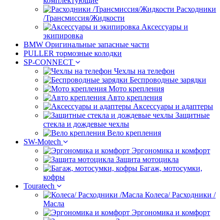
комплектующие
Расходники
/Трансмиссия/Жидкости
Аксессуары и
экипировка
BMW Оригинальные запасные части
PULLER тормозные колодки
SP-CONNECT
Чехлы на телефон
Беспроводные зарядки
Мото крепления
Авто крепления
Аксессуары и адаптеры
Защитные
стекла и дождевые чехлы
Вело крепления
SW-Motech
Эргономика и комфорт
Защита мотоцикла
Багаж, мотосумки,
кофры
Touratech
Колеса/ Расходники /
Масла
Эргономика и комфорт