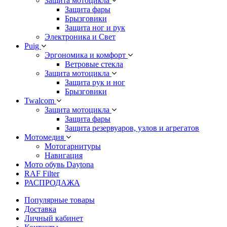
Защита мотоцикла
Защита фары
Брызговики
Защита ног и рук
Электроника и Свет
Puig
Эргономика и комфорт
Ветровые стекла
Защита мотоцикла
Защита рук и ног
Брызговики
Twalcom
Защита мотоцикла
Защита фары
Защита резервуаров, узлов и агрегатов
Мотомедия
Мотогарнитуры
Навигация
Мото обувь Daytona
RAF Filter
РАСПРОДАЖА
Популярные товары
Доставка
Личный кабинет