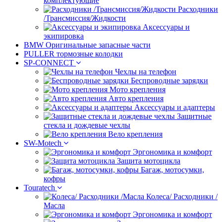
комплектующие
Расходники
/Трансмиссия/Жидкости
Аксессуары и
экипировка
BMW Оригинальные запасные части
PULLER тормозные колодки
SP-CONNECT
Чехлы на телефон
Беспроводные зарядки
Мото крепления
Авто крепления
Аксессуары и адаптеры
Защитные
стекла и дождевые чехлы
Вело крепления
SW-Motech
Эргономика и комфорт
Защита мотоцикла
Багаж, мотосумки,
кофры
Touratech
Колеса/ Расходники /
Масла
Эргономика и комфорт