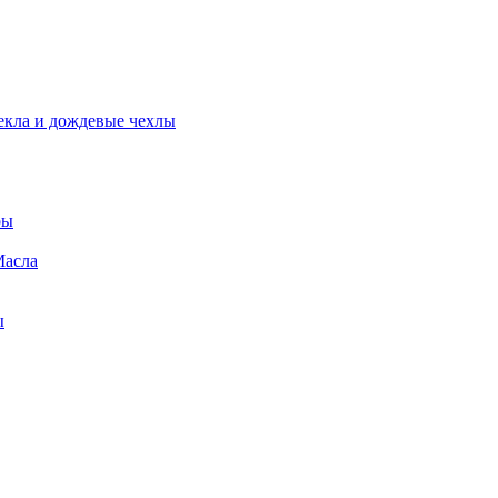
екла и дождевые чехлы
ры
Масла
ы