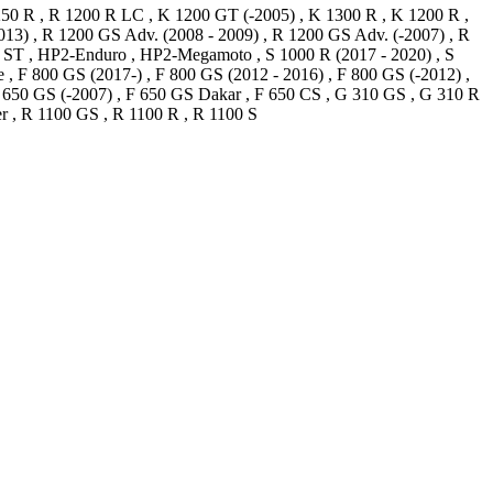
50 R , R 1200 R LC , K 1200 GT (-2005) , K 1300 R , K 1200 R ,
2013) , R 1200 GS Adv. (2008 - 2009) , R 1200 GS Adv. (-2007) , R
0 ST , HP2-Enduro , HP2-Megamoto , S 1000 R (2017 - 2020) , S
 , F 800 GS (2017-) , F 800 GS (2012 - 2016) , F 800 GS (-2012) ,
 F 650 GS (-2007) , F 650 GS Dakar , F 650 CS , G 310 GS , G 310 R
r , R 1100 GS , R 1100 R , R 1100 S