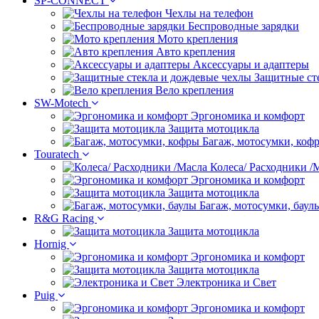
SP-CONNECT
Чехлы на телефон
Беспроводные зарядки
Мото крепления
Авто крепления
Аксессуары и адаптеры
Защитные ст
Вело крепления
SW-Motech
Эргономика и комфорт
Защита мотоцикла
Багаж, мотосумки, коф
Touratech
Колеса/ Расходники /
Эргономика и комфорт
Защита мотоцикла
Багаж, мотосумки, баул
R&G Racing
Защита мотоцикла
Hornig
Эргономика и комфорт
Защита мотоцикла
Электроника и Свет
Puig
Эргономика и комфорт