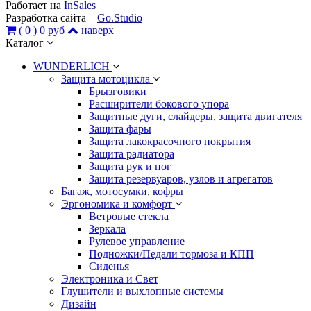
Работает на
InSales
Разработка сайта –
Go.Studio
(
0
)
0 руб
наверх
Каталог
WUNDERLICH
Защита мотоцикла
Брызговики
Расширители бокового упора
Защитные дуги, слайдеры, защита двигателя
Защита фары
Защита лакокрасочного покрытия
Защита радиатора
Защита рук и ног
Защита резервуаров, узлов и агрегатов
Багаж, мотосумки, кофры
Эргономика и комфорт
Ветровые стекла
Зеркала
Рулевое управление
Подножки/Педали тормоза и КПП
Сиденья
Электроника и Свет
Глушители и выхлопные системы
Дизайн