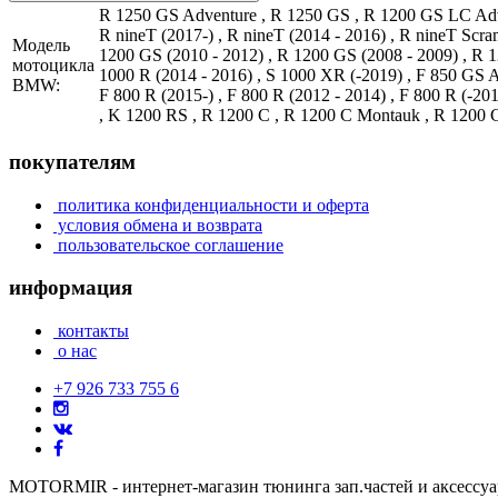
R 1250 GS Adventure , R 1250 GS , R 1200 GS LC Adve
R nineT (2017-) , R nineT (2014 - 2016) , R nineT Scr
Модель
1200 GS (2010 - 2012) , R 1200 GS (2008 - 2009) , R 
мотоцикла
1000 R (2014 - 2016) , S 1000 XR (-2019) , F 850 GS A
BMW:
F 800 R (2015-) , F 800 R (2012 - 2014) , F 800 R (-20
, K 1200 RS , R 1200 C , R 1200 C Montauk , R 1200 C
покупателям
политика конфиденциальности и оферта
условия обмена и возврата
пользовательское соглашение
информация
контакты
о нас
+7 926 733 755 6
MOTORMIR - интернет-магазин тюнинга зап.частей и аксессу