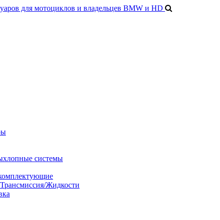
ры
ыхлопные системы
 комплектующие
/Трансмиссия/Жидкости
вка