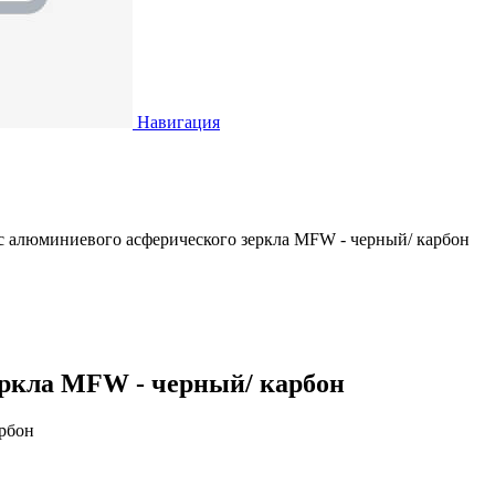
Навигация
с алюминиевого асферического зеркла MFW - черный/ карбон
еркла MFW - черный/ карбон
арбон