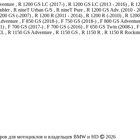
nture , R 1200 GS LC (2017-) , R 1200 GS LC (2013 - 2016) , R 12
ambler , R nineT Urban G/S , R nineT Pure , R 1200 GS Adv. (2010 - 
1200 GS (-2007) , R 1200 R (2011 - 2014) , R 1200 R (-2010) , R 120
dventure , F 850 GS (2018-) , F 750 GS (2018-) , F 800 GS Adventure
11) , F 700 GS (2017-) , F 700 GS (-2016) , F 650 GS Twin (2008-) ,
L , R 1150 GS Adventure , R 1150 GS , R 1150 R , R 1150 R Rockste
аров для мотоциклов и владельцев BMW и HD
2026