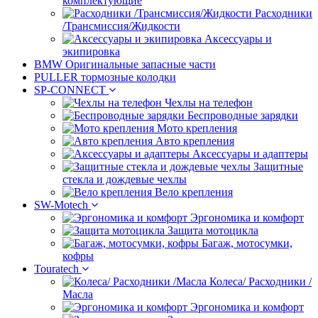
комплектующие
Расходники
/Трансмиссия/Жидкости
Аксессуары и
экипировка
BMW Оригинальные запасные части
PULLER тормозные колодки
SP-CONNECT
Чехлы на телефон
Беспроводные зарядки
Мото крепления
Авто крепления
Аксессуары и адаптеры
Защитные
стекла и дождевые чехлы
Вело крепления
SW-Motech
Эргономика и комфорт
Защита мотоцикла
Багаж, мотосумки,
кофры
Touratech
Колеса/ Расходники /
Масла
Эргономика и комфорт