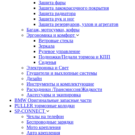
Защита фары
Защита лакокрасочного покрытия
Защита радиатора
Защита рук и ног
Защита резервуаров, узлов и агрегатов
Багаж, мотосумки, кофры
Эргономика и комфорт
Ветровые стекла
Зеркала
Рулевое управление
Подножки/Педали тормоза и КПП
Сиденья
Электроника и Свет
Глушители и выхлопные системы
Дизайн
Инструменты и комплектующие
Расходники /Трансмиссия/Жидкости
Аксессуары и экипировка
BMW Оригинальные запасные части
PULLER тормозные колодки
SP-CONNECT
Чехлы на телефон
Беспроводные зарядки
Мото крепления
Авто крепления