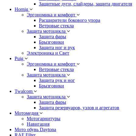
Защитные дуги, слайдеры, защита двигателя
Hornig
Эргономика и комфорт
Расширители бокового упора
Ветровые стекла
Защита мотоцикла
Защита фары
Брызговики
Защита ног и рук
Электроника и Свет
Puig
Эргономика и комфорт
Ветровые стекла
Защита мотоцикла
Защита рук и ног
Брызговики
Twalcom
Защита мотоцикла
Защита фары
Защита резервуаров, узлов и агрегатов
Мотомедия
Мотогарнитуры
Навигация
Мото обувь Daytona
RAF Filter