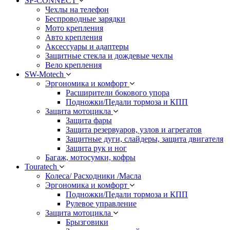
SP-CONNECT
Чехлы на телефон
Беспроводные зарядки
Мото крепления
Авто крепления
Аксессуары и адаптеры
Защитные стекла и дождевые чехлы
Вело крепления
SW-Motech
Эргономика и комфорт
Расширители бокового упора
Подножки/Педали тормоза и КПП
Защита мотоцикла
Защита фары
Защита резервуаров, узлов и агрегатов
Защитные дуги, слайдеры, защита двигателя
Защита рук и ног
Багаж, мотосумки, кофры
Touratech
Колеса/ Расходники /Масла
Эргономика и комфорт
Подножки/Педали тормоза и КПП
Рулевое управление
Защита мотоцикла
Брызговики