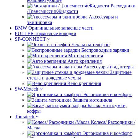
комплектующие
Расходники
/Трансмиссия/Жидкости
Аксессуары и
экипировка
BMW Оригинальные запасные части
PULLER тормозные колодки
SP-CONNECT
Чехлы на телефон
Беспроводные зарядки
Мото крепления
Авто крепления
Аксессуары и адаптеры
Защитные
стекла и дождевые чехлы
Вело крепления
SW-Motech
Эргономика и комфорт
Защита мотоцикла
Багаж, мотосумки,
кофры
Touratech
Колеса/ Расходники /
Масла
Эргономика и комфорт