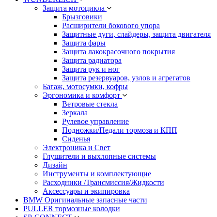
Защита мотоцикла
Брызговики
Расширители бокового упора
Защитные дуги, слайдеры, защита двигателя
Защита фары
Защита лакокрасочного покрытия
Защита радиатора
Защита рук и ног
Защита резервуаров, узлов и агрегатов
Багаж, мотосумки, кофры
Эргономика и комфорт
Ветровые стекла
Зеркала
Рулевое управление
Подножки/Педали тормоза и КПП
Сиденья
Электроника и Свет
Глушители и выхлопные системы
Дизайн
Инструменты и комплектующие
Расходники /Трансмиссия/Жидкости
Аксессуары и экипировка
BMW Оригинальные запасные части
PULLER тормозные колодки