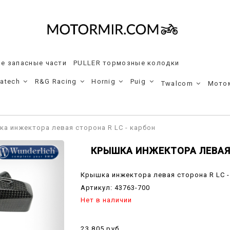
е запасные части
PULLER тормозные колодки
ratech
R&G Racing
Hornig
Puig
Twalcom
Мото
а инжектора левая сторона R LC - карбон
КРЫШКА ИНЖЕКТОРА ЛЕВАЯ 
Крышка инжектора левая сторона R LC -
Артикул:
43763-700
Нет в наличии
23 805 руб