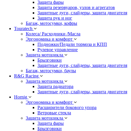
Защита фары
Защита резервуаров, узлов и агрегатов
Защитные дуги, слайдеры, защита двигателя
Защита рук и ног
Багаж, мотосумки, кофры
Touratech
Колеса/ Расходники /Масла
Эргономика и комфорт
Подножки/Педали тормоза и КПП
Рулевое управление
Защита мотоцикла
Брызговики
Защитные дуги, слайдеры, защита двигателя
Багаж, мотосумки, баулы
R&G Racing
Защита мотоцикла
Защита радиатора
Защитные дуги, слайдеры, защита двигателя
Hornig
Эргономика и комфорт
Расширители бокового упора
Ветровые стекла
Защита мотоцикла
Защита фары
Брызговики