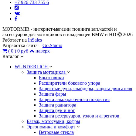
+7 926 733 755 6
MOTORMIR - интернет-магазин тюнинга зап.частей и
аксессуаров для мотоциклов и владельцев BMW и HD
2026
Работает на
InSales
Разработка сайта –
Go.Studio
(
0
)
0 руб
наверх
Каталог
WUNDERLICH
Защита мотоцикла
Брызговики
Расширители бокового упора
Защитные дуги, слайдеры, защита двигателя
Защита фары
Защита лакокрасочного покрытия
Защита радиатора
Защита рук и ног
Защита резервуаров, узлов и агрегатов
Багаж, мотосумки, кофры
Эргономика и комфорт
Ветровые стекла