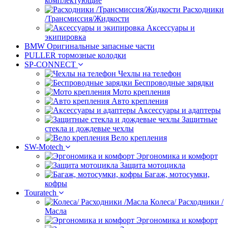
комплектующие
Расходники
/Трансмиссия/Жидкости
Аксессуары и
экипировка
BMW Оригинальные запасные части
PULLER тормозные колодки
SP-CONNECT
Чехлы на телефон
Беспроводные зарядки
Мото крепления
Авто крепления
Аксессуары и адаптеры
Защитные
стекла и дождевые чехлы
Вело крепления
SW-Motech
Эргономика и комфорт
Защита мотоцикла
Багаж, мотосумки,
кофры
Touratech
Колеса/ Расходники /
Масла
Эргономика и комфорт