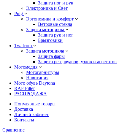
Защита ног и рук
Электроника и Свет
Puig
Эргономика и комфорт
Ветровые стекла
Защита мотоцикла
Защита рук и ног
Брызговики
Twalcom
Защита мотоцикла
Защита фары
Защита резервуаров, узлов и агрегатов
Мотомедия
Мотогарнитуры
Навигация
Мото обувь Daytona
RAF Filter
РАСПРОДАЖА
Популярные товары
Доставка
Личный кабинет
Контакты
Сравнение