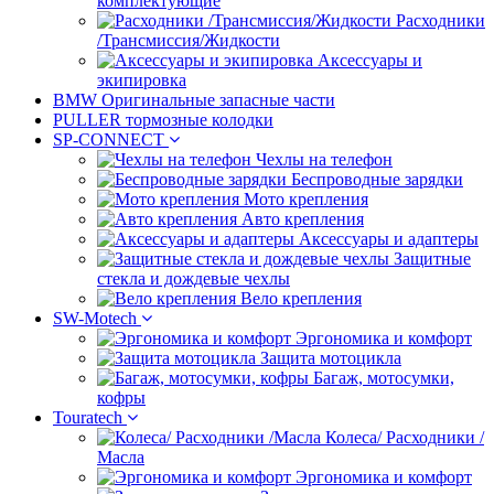
комплектующие
Расходники
/Трансмиссия/Жидкости
Аксессуары и
экипировка
BMW Оригинальные запасные части
PULLER тормозные колодки
SP-CONNECT
Чехлы на телефон
Беспроводные зарядки
Мото крепления
Авто крепления
Аксессуары и адаптеры
Защитные
стекла и дождевые чехлы
Вело крепления
SW-Motech
Эргономика и комфорт
Защита мотоцикла
Багаж, мотосумки,
кофры
Touratech
Колеса/ Расходники /
Масла
Эргономика и комфорт