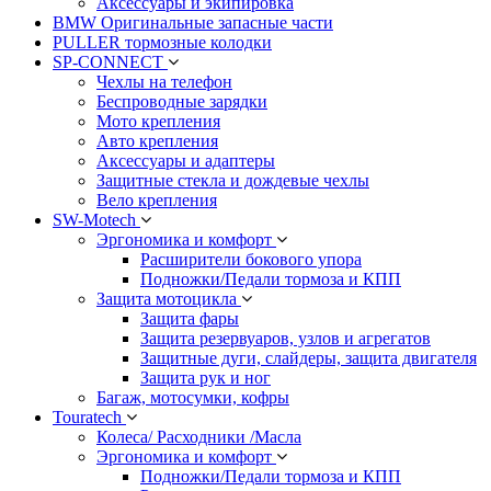
Аксессуары и экипировка
BMW Оригинальные запасные части
PULLER тормозные колодки
SP-CONNECT
Чехлы на телефон
Беспроводные зарядки
Мото крепления
Авто крепления
Аксессуары и адаптеры
Защитные стекла и дождевые чехлы
Вело крепления
SW-Motech
Эргономика и комфорт
Расширители бокового упора
Подножки/Педали тормоза и КПП
Защита мотоцикла
Защита фары
Защита резервуаров, узлов и агрегатов
Защитные дуги, слайдеры, защита двигателя
Защита рук и ног
Багаж, мотосумки, кофры
Touratech
Колеса/ Расходники /Масла
Эргономика и комфорт
Подножки/Педали тормоза и КПП