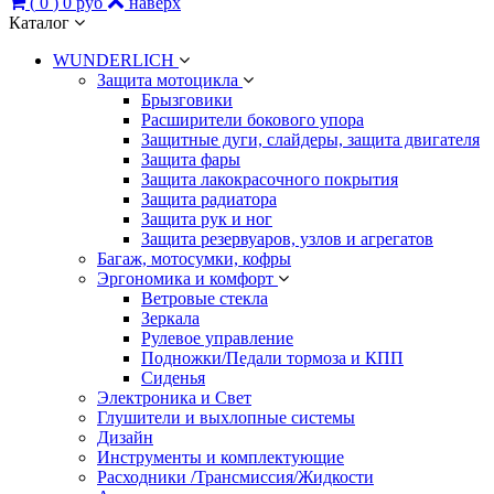
(
0
)
0 руб
наверх
Каталог
WUNDERLICH
Защита мотоцикла
Брызговики
Расширители бокового упора
Защитные дуги, слайдеры, защита двигателя
Защита фары
Защита лакокрасочного покрытия
Защита радиатора
Защита рук и ног
Защита резервуаров, узлов и агрегатов
Багаж, мотосумки, кофры
Эргономика и комфорт
Ветровые стекла
Зеркала
Рулевое управление
Подножки/Педали тормоза и КПП
Сиденья
Электроника и Свет
Глушители и выхлопные системы
Дизайн
Инструменты и комплектующие
Расходники /Трансмиссия/Жидкости