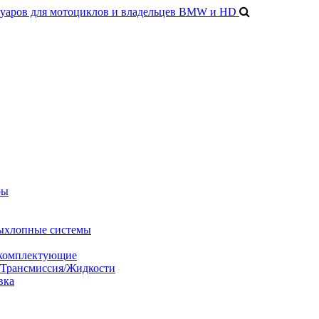
ры
ыхлопные системы
 комплектующие
/Трансмиссия/Жидкости
вка