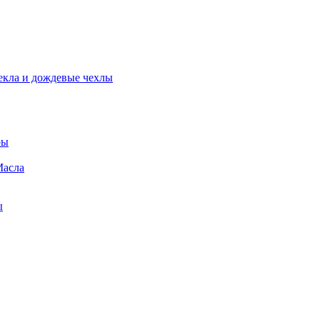
екла и дождевые чехлы
ры
Масла
ы