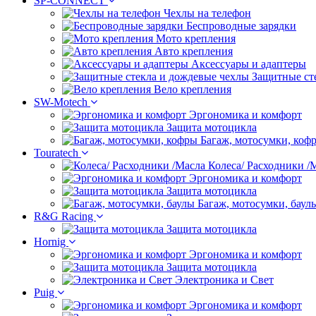
SP-CONNECT
Чехлы на телефон
Беспроводные зарядки
Мото крепления
Авто крепления
Аксессуары и адаптеры
Защитные ст
Вело крепления
SW-Motech
Эргономика и комфорт
Защита мотоцикла
Багаж, мотосумки, коф
Touratech
Колеса/ Расходники /
Эргономика и комфорт
Защита мотоцикла
Багаж, мотосумки, баул
R&G Racing
Защита мотоцикла
Hornig
Эргономика и комфорт
Защита мотоцикла
Электроника и Свет
Puig
Эргономика и комфорт