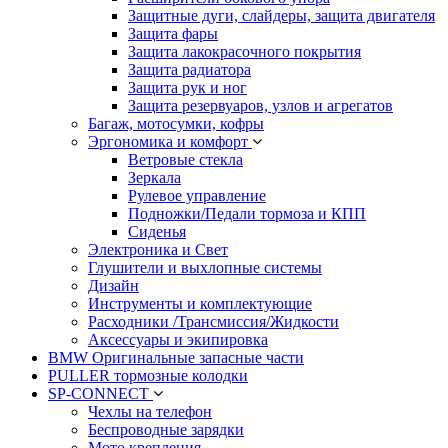
Защитные дуги, слайдеры, защита двигателя
Защита фары
Защита лакокрасочного покрытия
Защита радиатора
Защита рук и ног
Защита резервуаров, узлов и агрегатов
Багаж, мотосумки, кофры
Эргономика и комфорт
Ветровые стекла
Зеркала
Рулевое управление
Подножки/Педали тормоза и КПП
Сиденья
Электроника и Свет
Глушители и выхлопные системы
Дизайн
Инструменты и комплектующие
Расходники /Трансмиссия/Жидкости
Аксессуары и экипировка
BMW Оригинальные запасные части
PULLER тормозные колодки
SP-CONNECT
Чехлы на телефон
Беспроводные зарядки
Мото крепления