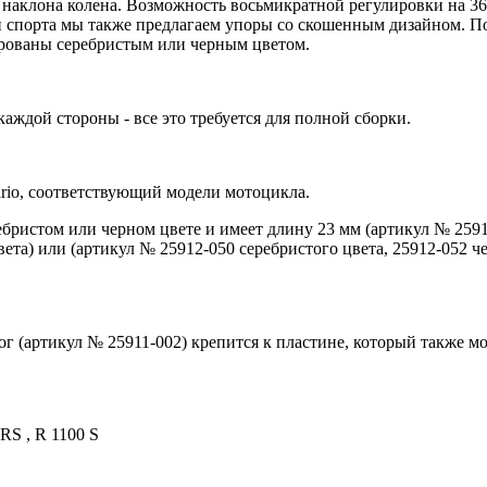
 наклона колена. Возможность восьмикратной регулировки на 3
ей спорта мы также предлагаем упоры со скошенным дизайном. П
рованы серебристым или черным цветом.
 каждой стороны - все это требуется для полной сборки.
rio, соответствующий модели мотоцикла.
ебристом или черном цвете и имеет длину 23 мм (артикул № 25912
вета) или (артикул № 25912-050 серебристого цвета, 25912-052 ч
ог (артикул № 25911-002) крепится к пластине, который также м
 RS , R 1100 S