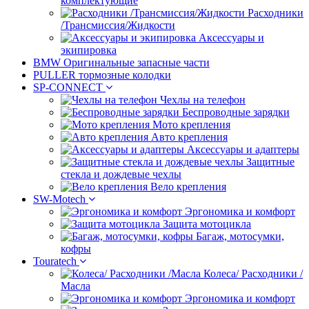
комплектующие
Расходники
/Трансмиссия/Жидкости
Аксессуары и
экипировка
BMW Оригинальные запасные части
PULLER тормозные колодки
SP-CONNECT
Чехлы на телефон
Беспроводные зарядки
Мото крепления
Авто крепления
Аксессуары и адаптеры
Защитные
стекла и дождевые чехлы
Вело крепления
SW-Motech
Эргономика и комфорт
Защита мотоцикла
Багаж, мотосумки,
кофры
Touratech
Колеса/ Расходники /
Масла
Эргономика и комфорт