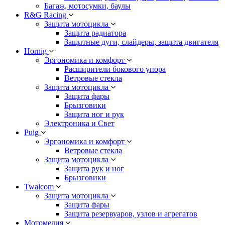
Багаж, мотосумки, баулы
R&G Racing
Защита мотоцикла
Защита радиатора
Защитные дуги, слайдеры, защита двигателя
Hornig
Эргономика и комфорт
Расширители бокового упора
Ветровые стекла
Защита мотоцикла
Защита фары
Брызговики
Защита ног и рук
Электроника и Свет
Puig
Эргономика и комфорт
Ветровые стекла
Защита мотоцикла
Защита рук и ног
Брызговики
Twalcom
Защита мотоцикла
Защита фары
Защита резервуаров, узлов и агрегатов
Мотомедия