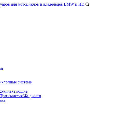
ры
ыхлопные системы
 комплектующие
/Трансмиссия/Жидкости
вка