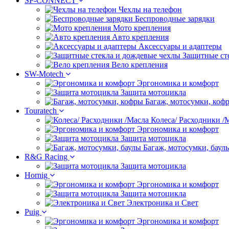
SP-CONNECT
Чехлы на телефон
Беспроводные зарядки
Мото крепления
Авто крепления
Аксессуары и адаптеры
Защитные ст
Вело крепления
SW-Motech
Эргономика и комфорт
Защита мотоцикла
Багаж, мотосумки, коф
Touratech
Колеса/ Расходники /
Эргономика и комфорт
Защита мотоцикла
Багаж, мотосумки, баул
R&G Racing
Защита мотоцикла
Hornig
Эргономика и комфорт
Защита мотоцикла
Электроника и Свет
Puig
Эргономика и комфорт