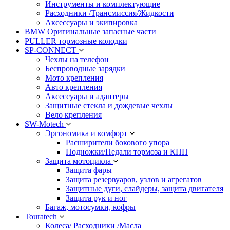
Инструменты и комплектующие
Расходники /Трансмиссия/Жидкости
Аксессуары и экипировка
BMW Оригинальные запасные части
PULLER тормозные колодки
SP-CONNECT
Чехлы на телефон
Беспроводные зарядки
Мото крепления
Авто крепления
Аксессуары и адаптеры
Защитные стекла и дождевые чехлы
Вело крепления
SW-Motech
Эргономика и комфорт
Расширители бокового упора
Подножки/Педали тормоза и КПП
Защита мотоцикла
Защита фары
Защита резервуаров, узлов и агрегатов
Защитные дуги, слайдеры, защита двигателя
Защита рук и ног
Багаж, мотосумки, кофры
Touratech
Колеса/ Расходники /Масла