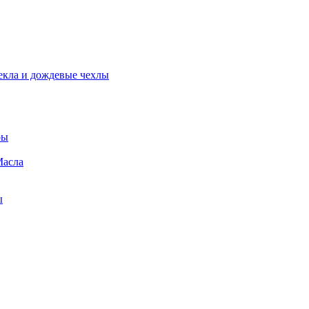
екла и дождевые чехлы
ры
Масла
ы