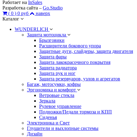
Работает на
InSales
Разработка сайта –
Go.Studio
(
0
)
0 руб
наверх
Каталог
WUNDERLICH
Защита мотоцикла
Брызговики
Расширители бокового упора
Защитные дуги, слайдеры, защита двигателя
Защита фары
Защита лакокрасочного покрытия
Защита радиатора
Защита рук и ног
Защита резервуаров, узлов и агрегатов
Багаж, мотосумки, кофры
Эргономика и комфорт
Ветровые стекла
Зеркала
Рулевое управление
Подножки/Педали тормоза и КПП
Сиденья
Электроника и Свет
Глушители и выхлопные системы
Дизайн