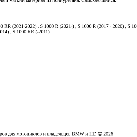
рный мягкий материал из полиуретана. Самоклеящийся.
 RR (2021-2022) , S 1000 R (2021-) , S 1000 R (2017 - 2020) , S 100
014) , S 1000 RR (-2011)
аров для мотоциклов и владельцев BMW и HD
2026