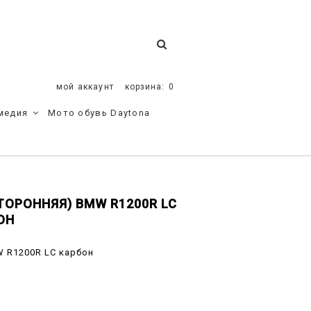
мой аккаунт
корзина:
0
медия
Мото обувь Daytona
ТОРОННЯЯ) BMW R1200R LC
ОН
W R1200R LC карбон