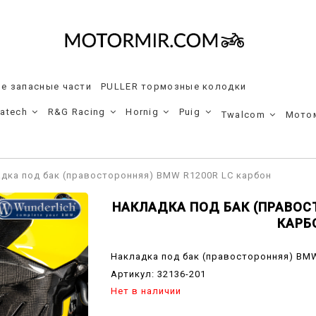
е запасные части
PULLER тормозные колодки
ratech
R&G Racing
Hornig
Puig
Twalcom
Мото
дка под бак (правосторонняя) BMW R1200R LC карбон
НАКЛАДКА ПОД БАК (ПРАВОС
КАРБ
Накладка под бак (правосторонняя) BM
Артикул:
32136-201
Нет в наличии