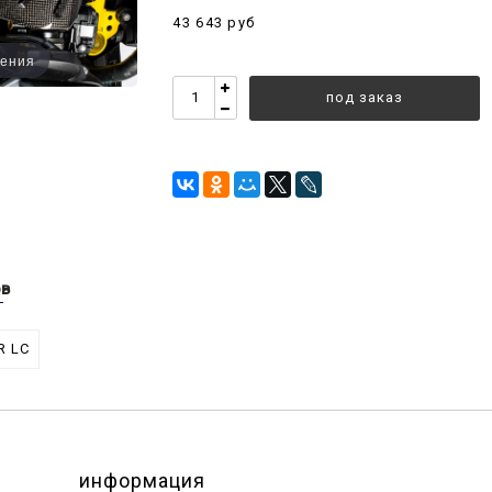
43 643 руб
чения
под заказ
ов
R LC
информация