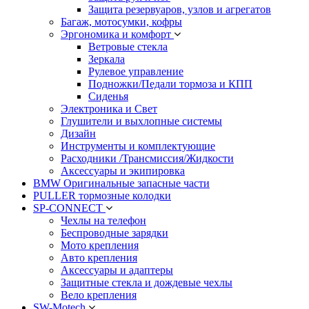
Защита резервуаров, узлов и агрегатов
Багаж, мотосумки, кофры
Эргономика и комфорт
Ветровые стекла
Зеркала
Рулевое управление
Подножки/Педали тормоза и КПП
Сиденья
Электроника и Свет
Глушители и выхлопные системы
Дизайн
Инструменты и комплектующие
Расходники /Трансмиссия/Жидкости
Аксессуары и экипировка
BMW Оригинальные запасные части
PULLER тормозные колодки
SP-CONNECT
Чехлы на телефон
Беспроводные зарядки
Мото крепления
Авто крепления
Аксессуары и адаптеры
Защитные стекла и дождевые чехлы
Вело крепления
SW-Motech