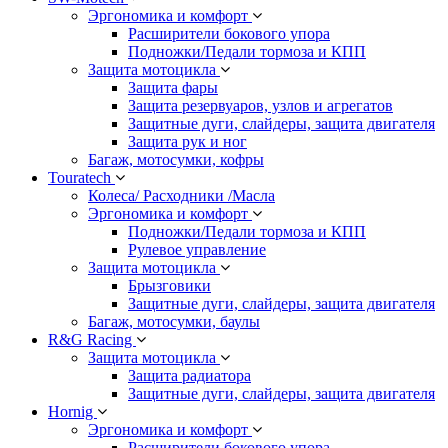
Эргономика и комфорт
Расширители бокового упора
Подножки/Педали тормоза и КПП
Защита мотоцикла
Защита фары
Защита резервуаров, узлов и агрегатов
Защитные дуги, слайдеры, защита двигателя
Защита рук и ног
Багаж, мотосумки, кофры
Touratech
Колеса/ Расходники /Масла
Эргономика и комфорт
Подножки/Педали тормоза и КПП
Рулевое управление
Защита мотоцикла
Брызговики
Защитные дуги, слайдеры, защита двигателя
Багаж, мотосумки, баулы
R&G Racing
Защита мотоцикла
Защита радиатора
Защитные дуги, слайдеры, защита двигателя
Hornig
Эргономика и комфорт
Расширители бокового упора