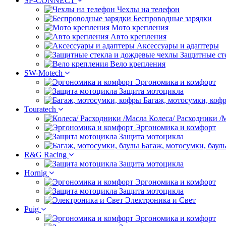
SP-CONNECT
Чехлы на телефон
Беспроводные зарядки
Мото крепления
Авто крепления
Аксессуары и адаптеры
Защитные ст
Вело крепления
SW-Motech
Эргономика и комфорт
Защита мотоцикла
Багаж, мотосумки, коф
Touratech
Колеса/ Расходники /
Эргономика и комфорт
Защита мотоцикла
Багаж, мотосумки, баул
R&G Racing
Защита мотоцикла
Hornig
Эргономика и комфорт
Защита мотоцикла
Электроника и Свет
Puig
Эргономика и комфорт