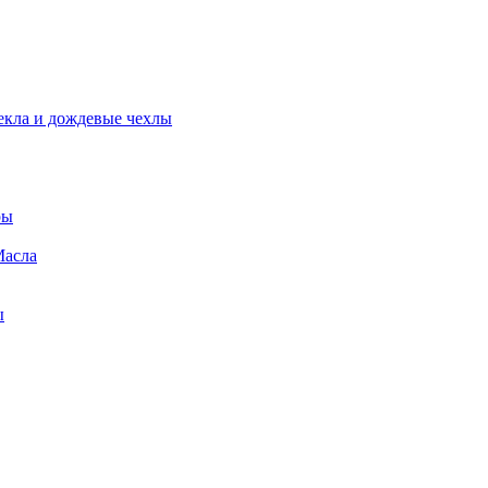
екла и дождевые чехлы
ры
Масла
ы