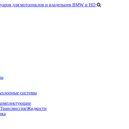
ры
ыхлопные системы
 комплектующие
/Трансмиссия/Жидкости
вка