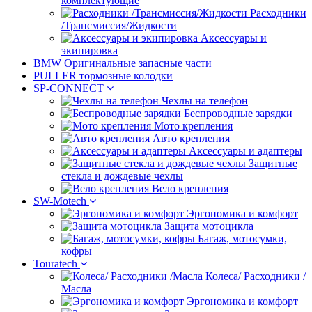
комплектующие
Расходники
/Трансмиссия/Жидкости
Аксессуары и
экипировка
BMW Оригинальные запасные части
PULLER тормозные колодки
SP-CONNECT
Чехлы на телефон
Беспроводные зарядки
Мото крепления
Авто крепления
Аксессуары и адаптеры
Защитные
стекла и дождевые чехлы
Вело крепления
SW-Motech
Эргономика и комфорт
Защита мотоцикла
Багаж, мотосумки,
кофры
Touratech
Колеса/ Расходники /
Масла
Эргономика и комфорт