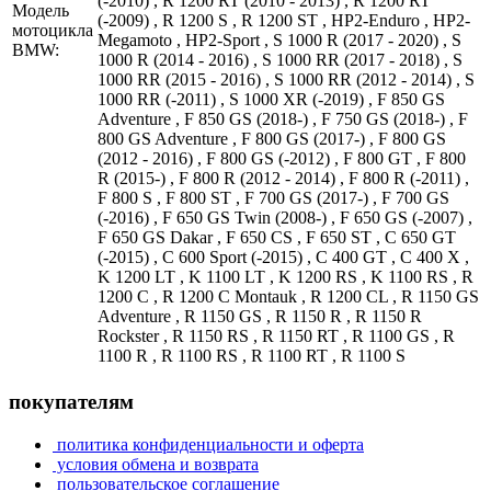
(-2010) , R 1200 RT (2010 - 2013) , R 1200 RT
Модель
(-2009) , R 1200 S , R 1200 ST , HP2-Enduro , HP2-
мотоцикла
Megamoto , HP2-Sport , S 1000 R (2017 - 2020) , S
BMW:
1000 R (2014 - 2016) , S 1000 RR (2017 - 2018) , S
1000 RR (2015 - 2016) , S 1000 RR (2012 - 2014) , S
1000 RR (-2011) , S 1000 XR (-2019) , F 850 GS
Adventure , F 850 GS (2018-) , F 750 GS (2018-) , F
800 GS Adventure , F 800 GS (2017-) , F 800 GS
(2012 - 2016) , F 800 GS (-2012) , F 800 GT , F 800
R (2015-) , F 800 R (2012 - 2014) , F 800 R (-2011) ,
F 800 S , F 800 ST , F 700 GS (2017-) , F 700 GS
(-2016) , F 650 GS Twin (2008-) , F 650 GS (-2007) ,
F 650 GS Dakar , F 650 CS , F 650 ST , C 650 GT
(-2015) , C 600 Sport (-2015) , C 400 GT , C 400 X ,
K 1200 LT , K 1100 LT , K 1200 RS , K 1100 RS , R
1200 C , R 1200 C Montauk , R 1200 CL , R 1150 GS
Adventure , R 1150 GS , R 1150 R , R 1150 R
Rockster , R 1150 RS , R 1150 RT , R 1100 GS , R
1100 R , R 1100 RS , R 1100 RT , R 1100 S
покупателям
политика конфиденциальности и оферта
условия обмена и возврата
пользовательское соглашение