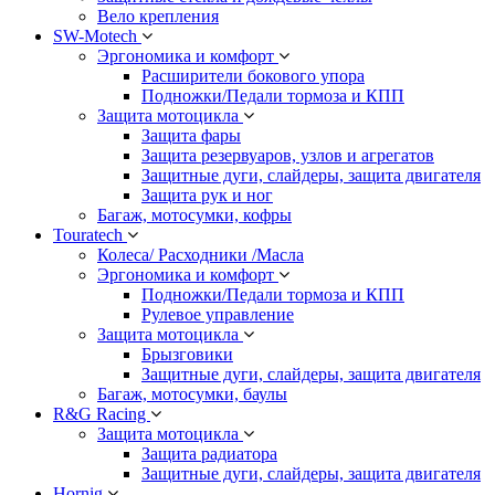
Вело крепления
SW-Motech
Эргономика и комфорт
Расширители бокового упора
Подножки/Педали тормоза и КПП
Защита мотоцикла
Защита фары
Защита резервуаров, узлов и агрегатов
Защитные дуги, слайдеры, защита двигателя
Защита рук и ног
Багаж, мотосумки, кофры
Touratech
Колеса/ Расходники /Масла
Эргономика и комфорт
Подножки/Педали тормоза и КПП
Рулевое управление
Защита мотоцикла
Брызговики
Защитные дуги, слайдеры, защита двигателя
Багаж, мотосумки, баулы
R&G Racing
Защита мотоцикла
Защита радиатора
Защитные дуги, слайдеры, защита двигателя
Hornig