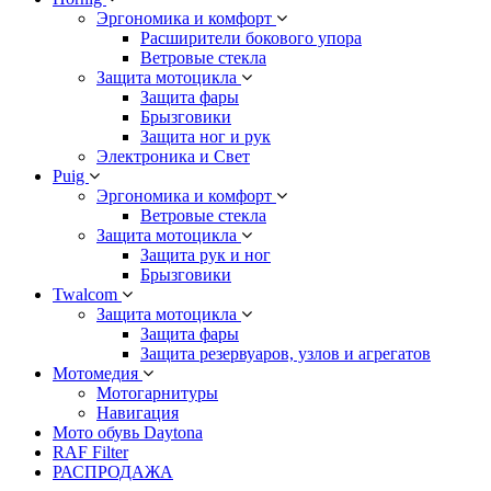
Эргономика и комфорт
Расширители бокового упора
Ветровые стекла
Защита мотоцикла
Защита фары
Брызговики
Защита ног и рук
Электроника и Свет
Puig
Эргономика и комфорт
Ветровые стекла
Защита мотоцикла
Защита рук и ног
Брызговики
Twalcom
Защита мотоцикла
Защита фары
Защита резервуаров, узлов и агрегатов
Мотомедия
Мотогарнитуры
Навигация
Мото обувь Daytona
RAF Filter
РАСПРОДАЖА