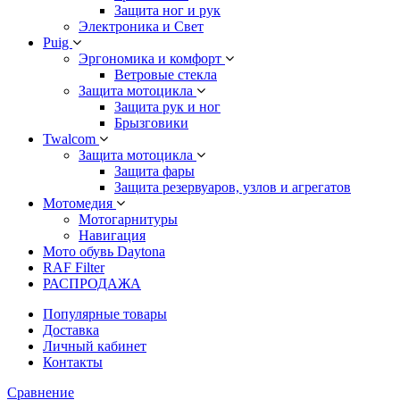
Защита ног и рук
Электроника и Свет
Puig
Эргономика и комфорт
Ветровые стекла
Защита мотоцикла
Защита рук и ног
Брызговики
Twalcom
Защита мотоцикла
Защита фары
Защита резервуаров, узлов и агрегатов
Мотомедия
Мотогарнитуры
Навигация
Мото обувь Daytona
RAF Filter
РАСПРОДАЖА
Популярные товары
Доставка
Личный кабинет
Контакты
Сравнение