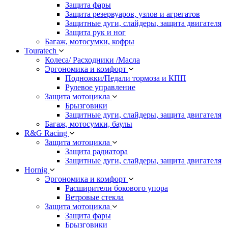
Защита фары
Защита резервуаров, узлов и агрегатов
Защитные дуги, слайдеры, защита двигателя
Защита рук и ног
Багаж, мотосумки, кофры
Touratech
Колеса/ Расходники /Масла
Эргономика и комфорт
Подножки/Педали тормоза и КПП
Рулевое управление
Защита мотоцикла
Брызговики
Защитные дуги, слайдеры, защита двигателя
Багаж, мотосумки, баулы
R&G Racing
Защита мотоцикла
Защита радиатора
Защитные дуги, слайдеры, защита двигателя
Hornig
Эргономика и комфорт
Расширители бокового упора
Ветровые стекла
Защита мотоцикла
Защита фары
Брызговики