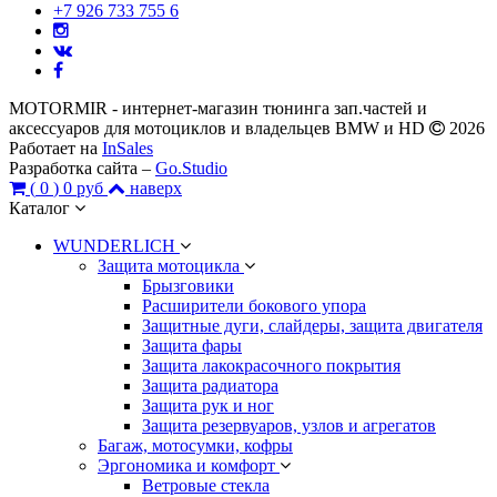
+7 926 733 755 6
MOTORMIR - интернет-магазин тюнинга зап.частей и
аксессуаров для мотоциклов и владельцев BMW и HD
2026
Работает на
InSales
Разработка сайта –
Go.Studio
(
0
)
0 руб
наверх
Каталог
WUNDERLICH
Защита мотоцикла
Брызговики
Расширители бокового упора
Защитные дуги, слайдеры, защита двигателя
Защита фары
Защита лакокрасочного покрытия
Защита радиатора
Защита рук и ног
Защита резервуаров, узлов и агрегатов
Багаж, мотосумки, кофры
Эргономика и комфорт
Ветровые стекла