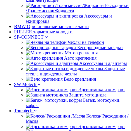
комплектующие
Расходники
/Трансмиссия/Жидкости
Аксессуары и
экипировка
BMW Оригинальные запасные части
PULLER тормозные колодки
SP-CONNECT
Чехлы на телефон
Беспроводные зарядки
Мото крепления
Авто крепления
Аксессуары и адаптеры
Защитные
стекла и дождевые чехлы
Вело крепления
SW-Motech
Эргономика и комфорт
Защита мотоцикла
Багаж, мотосумки,
кофры
Touratech
Колеса/ Расходники /
Масла
Эргономика и комфорт