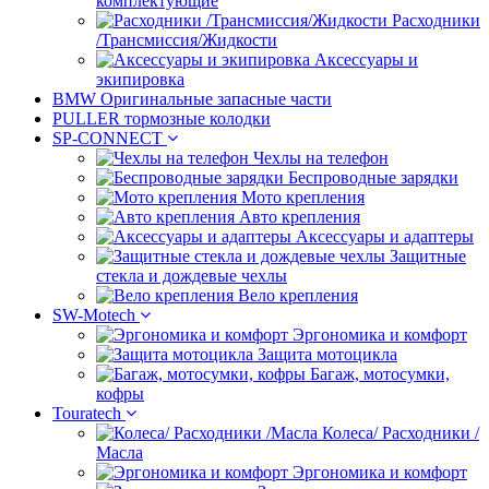
комплектующие
Расходники
/Трансмиссия/Жидкости
Аксессуары и
экипировка
BMW Оригинальные запасные части
PULLER тормозные колодки
SP-CONNECT
Чехлы на телефон
Беспроводные зарядки
Мото крепления
Авто крепления
Аксессуары и адаптеры
Защитные
стекла и дождевые чехлы
Вело крепления
SW-Motech
Эргономика и комфорт
Защита мотоцикла
Багаж, мотосумки,
кофры
Touratech
Колеса/ Расходники /
Масла
Эргономика и комфорт