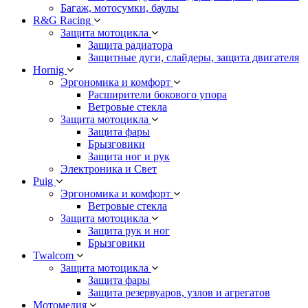
Багаж, мотосумки, баулы
R&G Racing
Защита мотоцикла
Защита радиатора
Защитные дуги, слайдеры, защита двигателя
Hornig
Эргономика и комфорт
Расширители бокового упора
Ветровые стекла
Защита мотоцикла
Защита фары
Брызговики
Защита ног и рук
Электроника и Свет
Puig
Эргономика и комфорт
Ветровые стекла
Защита мотоцикла
Защита рук и ног
Брызговики
Twalcom
Защита мотоцикла
Защита фары
Защита резервуаров, узлов и агрегатов
Мотомедия