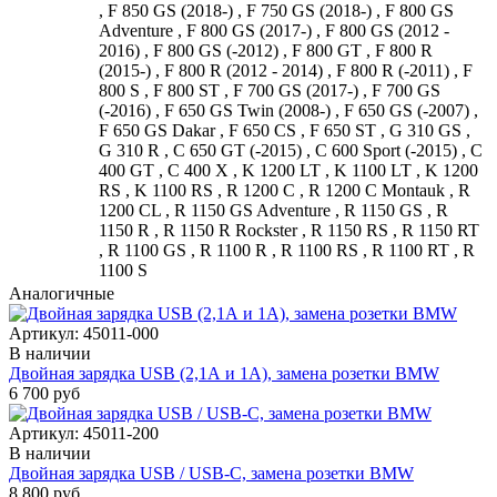
, F 850 GS (2018-) , F 750 GS (2018-) , F 800 GS
Adventure , F 800 GS (2017-) , F 800 GS (2012 -
2016) , F 800 GS (-2012) , F 800 GT , F 800 R
(2015-) , F 800 R (2012 - 2014) , F 800 R (-2011) , F
800 S , F 800 ST , F 700 GS (2017-) , F 700 GS
(-2016) , F 650 GS Twin (2008-) , F 650 GS (-2007) ,
F 650 GS Dakar , F 650 CS , F 650 ST , G 310 GS ,
G 310 R , C 650 GT (-2015) , C 600 Sport (-2015) , C
400 GT , C 400 X , K 1200 LT , K 1100 LT , K 1200
RS , K 1100 RS , R 1200 C , R 1200 C Montauk , R
1200 CL , R 1150 GS Adventure , R 1150 GS , R
1150 R , R 1150 R Rockster , R 1150 RS , R 1150 RT
, R 1100 GS , R 1100 R , R 1100 RS , R 1100 RT , R
1100 S
Аналогичные
Артикул:
45011-000
В наличии
Двойная зарядка USB (2,1А и 1А), замена розетки BMW
6 700 руб
Артикул:
45011-200
В наличии
Двойная зарядка USB / USB-C, замена розетки BMW
8 800 руб