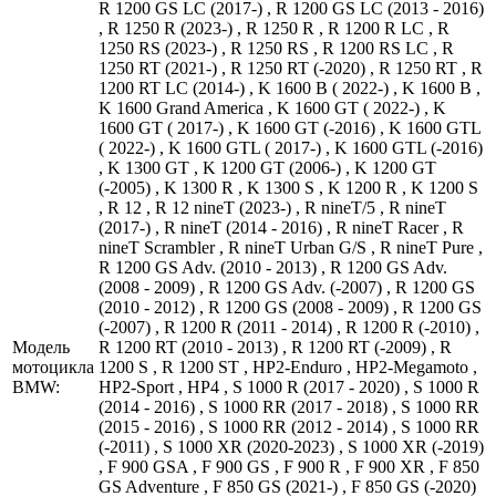
R 1200 GS LC (2017-) , R 1200 GS LC (2013 - 2016)
, R 1250 R (2023-) , R 1250 R , R 1200 R LC , R
1250 RS (2023-) , R 1250 RS , R 1200 RS LC , R
1250 RT (2021-) , R 1250 RT (-2020) , R 1250 RT , R
1200 RT LC (2014-) , K 1600 B ( 2022-) , K 1600 B ,
K 1600 Grand America , K 1600 GT ( 2022-) , K
1600 GT ( 2017-) , K 1600 GT (-2016) , K 1600 GTL
( 2022-) , K 1600 GTL ( 2017-) , K 1600 GTL (-2016)
, K 1300 GT , K 1200 GT (2006-) , K 1200 GT
(-2005) , K 1300 R , K 1300 S , K 1200 R , K 1200 S
, R 12 , R 12 nineT (2023-) , R nineT/5 , R nineT
(2017-) , R nineT (2014 - 2016) , R nineT Racer , R
nineT Scrambler , R nineT Urban G/S , R nineT Pure ,
R 1200 GS Adv. (2010 - 2013) , R 1200 GS Adv.
(2008 - 2009) , R 1200 GS Adv. (-2007) , R 1200 GS
(2010 - 2012) , R 1200 GS (2008 - 2009) , R 1200 GS
(-2007) , R 1200 R (2011 - 2014) , R 1200 R (-2010) ,
Модель
R 1200 RT (2010 - 2013) , R 1200 RT (-2009) , R
мотоцикла
1200 S , R 1200 ST , HP2-Enduro , HP2-Megamoto ,
BMW:
HP2-Sport , HP4 , S 1000 R (2017 - 2020) , S 1000 R
(2014 - 2016) , S 1000 RR (2017 - 2018) , S 1000 RR
(2015 - 2016) , S 1000 RR (2012 - 2014) , S 1000 RR
(-2011) , S 1000 XR (2020-2023) , S 1000 XR (-2019)
, F 900 GSA , F 900 GS , F 900 R , F 900 XR , F 850
GS Adventure , F 850 GS (2021-) , F 850 GS (-2020)