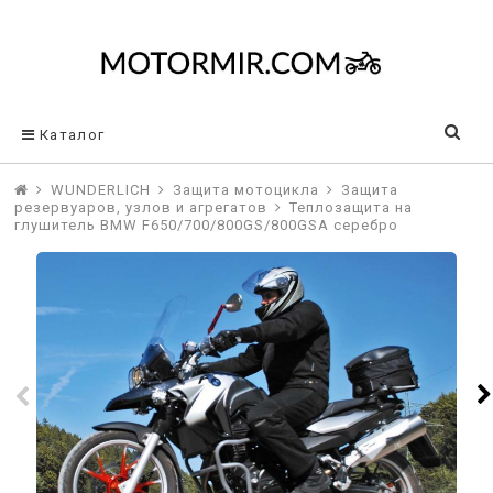
Каталог
WUNDERLICH
Защита мотоцикла
Защита
резервуаров, узлов и агрегатов
Теплозащита на
глушитель BMW F650/700/800GS/800GSA серебро