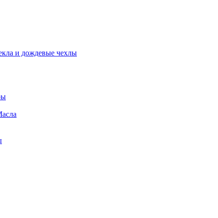
екла и дождевые чехлы
ры
Масла
ы