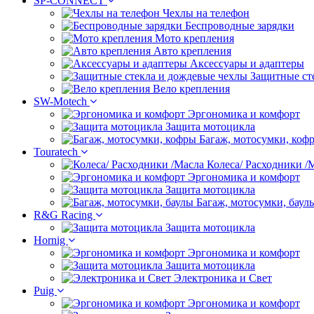
SP-CONNECT
Чехлы на телефон
Беспроводные зарядки
Мото крепления
Авто крепления
Аксессуары и адаптеры
Защитные ст
Вело крепления
SW-Motech
Эргономика и комфорт
Защита мотоцикла
Багаж, мотосумки, коф
Touratech
Колеса/ Расходники /
Эргономика и комфорт
Защита мотоцикла
Багаж, мотосумки, баул
R&G Racing
Защита мотоцикла
Hornig
Эргономика и комфорт
Защита мотоцикла
Электроника и Свет
Puig
Эргономика и комфорт