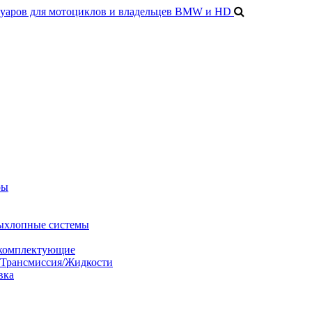
ры
ыхлопные системы
 комплектующие
/Трансмиссия/Жидкости
вка