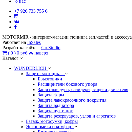
о нас
+7 926 733 755 6
MOTORMIR - интернет-магазин тюнинга зап.частей и аксессу
Работает на
InSales
Разработка сайта –
Go.Studio
(
0
)
0 руб
наверх
Каталог
WUNDERLICH
Защита мотоцикла
Брызговики
Расширители бокового упора
Защитные дуги, слайдеры, защита двигателя
Защита фары
Защита лакокрасочного покрытия
Защита радиатора
Защита рук и ног
Защита резервуаров, узлов и агрегатов
Багаж, мотосумки, кофры
Эргономика и комфорт
Ветровые стекла