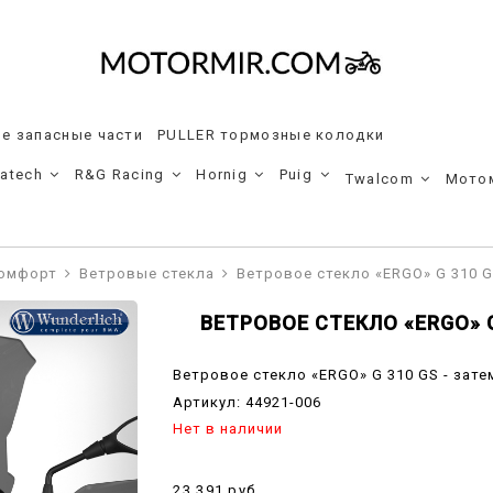
е запасные части
PULLER тормозные колодки
ratech
R&G Racing
Hornig
Puig
Twalcom
Мото
комфорт
Ветровые стекла
Ветровое стекло «ERGO» G 310 G
ВЕТРОВОЕ СТЕКЛО «ERGO» G
Ветровое стекло «ERGO» G 310 GS - зат
Артикул:
44921-006
Нет в наличии
23 391 руб