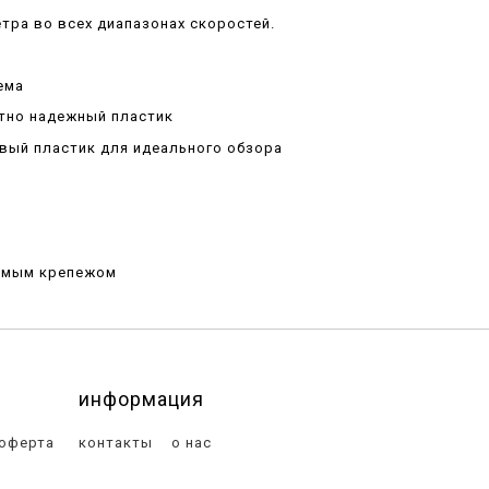
тра во всех диапазонах скоростей.
и
ема
тно надежный пластик
вый пластик для идеального обзора
имым крепежом
информация
 оферта
контакты
о нас