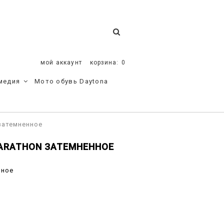
мой аккаунт
корзина:
0
медия
Мото обувь Daytona
затемненное
MARATHON ЗАТЕМНЕННОЕ
нное