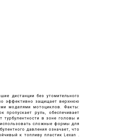
шие дистанции без утомительного
кло эффективно защищает верхнюю
ими моделями мотоциклов. Факты:
к пропускает руль, обеспечивает
т турбулентности в зоне головы и
т использовать сложные формы для
булентного давления означает, что
йчивый к топливу пластик Lexan .