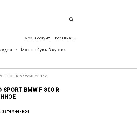
мой аккаунт
корзина:
0
медия
Мото обувь Daytona
 F 800 R затемненное
 SPORT BMW F 800 R
ЕННОЕ
R затемненное