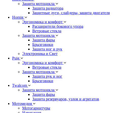
Защита мотоцикла
Защита радиатора
Защитные дуги, слайдеры, защита двигателя
Hornig
Эргономика и комфорт
Расширители бокового упора
Ветровые стекла
Защита мотоцикла
Защита фары
Брызговики
Защита ног и рук
Электроника и Свет
Puig
Эргономика и комфорт
Ветровые стекла
Защита мотоцикла
Защита рук и ног
Брызговики
Twalcom
Защита мотоцикла
Защита фары
Защита резервуаров, узлов и агрегатов
Мотомедия
Мотогарнитуры
Навигация