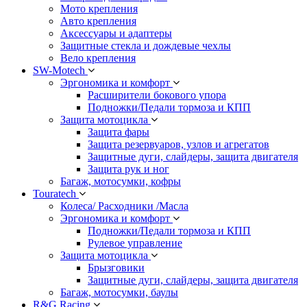
Мото крепления
Авто крепления
Аксессуары и адаптеры
Защитные стекла и дождевые чехлы
Вело крепления
SW-Motech
Эргономика и комфорт
Расширители бокового упора
Подножки/Педали тормоза и КПП
Защита мотоцикла
Защита фары
Защита резервуаров, узлов и агрегатов
Защитные дуги, слайдеры, защита двигателя
Защита рук и ног
Багаж, мотосумки, кофры
Touratech
Колеса/ Расходники /Масла
Эргономика и комфорт
Подножки/Педали тормоза и КПП
Рулевое управление
Защита мотоцикла
Брызговики
Защитные дуги, слайдеры, защита двигателя
Багаж, мотосумки, баулы
R&G Racing