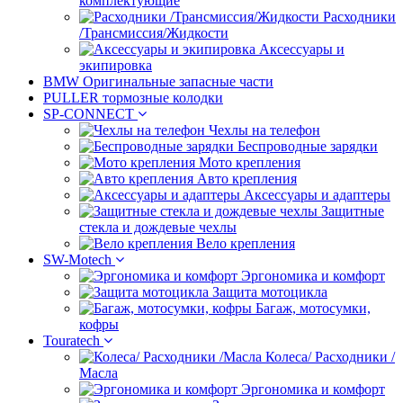
комплектующие
Расходники
/Трансмиссия/Жидкости
Аксессуары и
экипировка
BMW Оригинальные запасные части
PULLER тормозные колодки
SP-CONNECT
Чехлы на телефон
Беспроводные зарядки
Мото крепления
Авто крепления
Аксессуары и адаптеры
Защитные
стекла и дождевые чехлы
Вело крепления
SW-Motech
Эргономика и комфорт
Защита мотоцикла
Багаж, мотосумки,
кофры
Touratech
Колеса/ Расходники /
Масла
Эргономика и комфорт