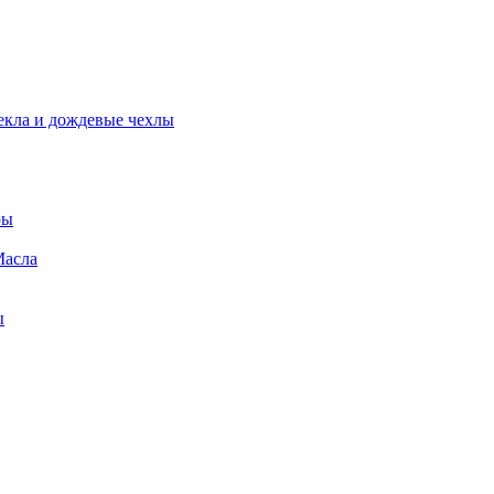
екла и дождевые чехлы
ры
Масла
ы