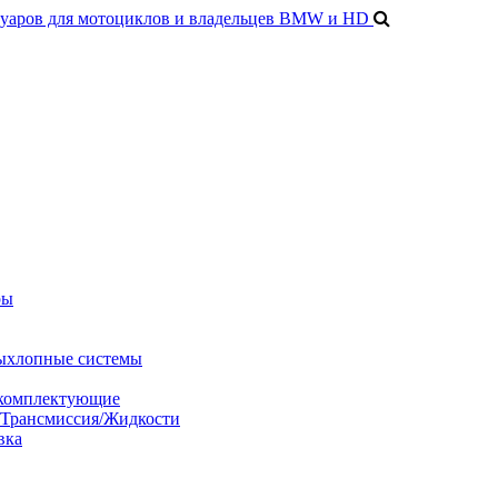
ры
ыхлопные системы
 комплектующие
/Трансмиссия/Жидкости
вка