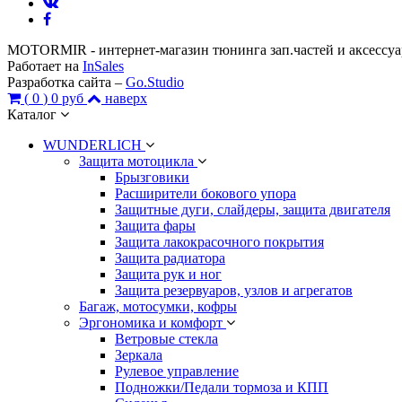
MOTORMIR - интернет-магазин тюнинга зап.частей и аксессу
Работает на
InSales
Разработка сайта –
Go.Studio
(
0
)
0 руб
наверх
Каталог
WUNDERLICH
Защита мотоцикла
Брызговики
Расширители бокового упора
Защитные дуги, слайдеры, защита двигателя
Защита фары
Защита лакокрасочного покрытия
Защита радиатора
Защита рук и ног
Защита резервуаров, узлов и агрегатов
Багаж, мотосумки, кофры
Эргономика и комфорт
Ветровые стекла
Зеркала
Рулевое управление
Подножки/Педали тормоза и КПП