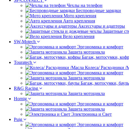
SP-CONNECT
Чехлы на телефон
Беспроводные зарядки
Мото крепления
Авто крепления
Аксессуары и адаптеры
Защитные ст
Вело крепления
SW-Motech
Эргономика и комфорт
Защита мотоцикла
Багаж, мотосумки, коф
Touratech
Колеса/ Расходники /
Эргономика и комфорт
Защита мотоцикла
Багаж, мотосумки, баул
R&G Racing
Защита мотоцикла
Hornig
Эргономика и комфорт
Защита мотоцикла
Электроника и Свет
Puig
Эргономика и комфорт