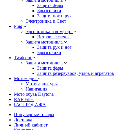
Защита мотоцикла
Защита фары
Брызговики
Защита ног и рук
Электроника и Свет
Puig
Эргономика и комфорт
Ветровые стекла
Защита мотоцикла
Защита рук и ног
Брызговики
Twalcom
Защита мотоцикла
Защита фары
Защита резервуаров, узлов и агрегатов
Мотомедия
Мотогарнитуры
Навигация
Мото обувь Daytona
RAF Filter
РАСПРОДАЖА
Популярные товары
Доставка
Личный кабинет