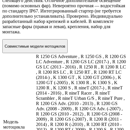
слепящего действия. Отличное дополнительное освещение
(помимо основных фар). Невероятно прочная — водостойкая
по стандарту IP67. Интегрированный стартер (не требуется
дополнительно устанавливать). Проверено. Индивидуально
разработанный набор крепежей и кабелей. В комплекте
запасные фары (правая и левая), крепления, набор для
монтажа.
Совместимые модели мотоциклов
R 1250 GS Adventure , R 1250 GS , R 1200 GS
LC Adventure , R 1200 GS LC (2017-) , R 1200
GS LC (2013 - 2016) , R 1250 R , R 1200 R LC
, R 1200 RS LC , R 1250 RT , R 1200 RT LC
(2014-) , K 1300 GT , K 1200 GT (2006-) , K
1200 GT (-2005) , K 1300 R , K 1300 S , K
1200 R , K 1200 S , R nineT (2017-) , R nineT
(2014 - 2016) , R nineT Racer , R nineT
Scrambler , R nineT Urban G/S , R nineT Pure ,
R 1200 GS Adv. (2010 - 2013) , R 1200 GS
Adv. (2008 - 2009) , R 1200 GS Adv. (-2007) ,
R 1200 GS (2010 - 2012) , R 1200 GS (2008 -
2009) , R 1200 GS (-2007) , R 1200 R (2011 -
Модель
2014) , R 1200 R (-2010) , R 1200 RT (2010 -
мотоцикла
2013) , R 1200 RT (-2009) , R 1200 S , R 1200