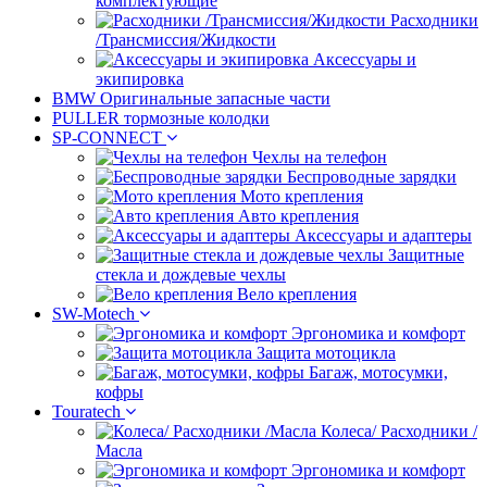
комплектующие
Расходники
/Трансмиссия/Жидкости
Аксессуары и
экипировка
BMW Оригинальные запасные части
PULLER тормозные колодки
SP-CONNECT
Чехлы на телефон
Беспроводные зарядки
Мото крепления
Авто крепления
Аксессуары и адаптеры
Защитные
стекла и дождевые чехлы
Вело крепления
SW-Motech
Эргономика и комфорт
Защита мотоцикла
Багаж, мотосумки,
кофры
Touratech
Колеса/ Расходники /
Масла
Эргономика и комфорт