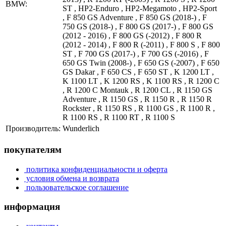
BMW:
ST , HP2-Enduro , HP2-Megamoto , HP2-Sport
, F 850 GS Adventure , F 850 GS (2018-) , F
750 GS (2018-) , F 800 GS (2017-) , F 800 GS
(2012 - 2016) , F 800 GS (-2012) , F 800 R
(2012 - 2014) , F 800 R (-2011) , F 800 S , F 800
ST , F 700 GS (2017-) , F 700 GS (-2016) , F
650 GS Twin (2008-) , F 650 GS (-2007) , F 650
GS Dakar , F 650 CS , F 650 ST , K 1200 LT ,
K 1100 LT , K 1200 RS , K 1100 RS , R 1200 C
, R 1200 C Montauk , R 1200 CL , R 1150 GS
Adventure , R 1150 GS , R 1150 R , R 1150 R
Rockster , R 1150 RS , R 1100 GS , R 1100 R ,
R 1100 RS , R 1100 RT , R 1100 S
Производитель:
Wunderlich
покупателям
политика конфиденциальности и оферта
условия обмена и возврата
пользовательское соглашение
информация