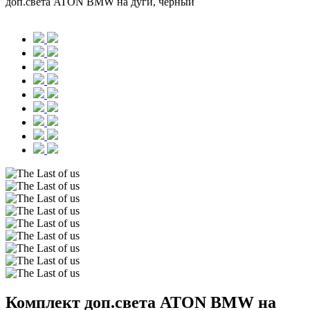
доп.света ATON BMW на дуги, черный
Комплект доп.света ATON BMW на