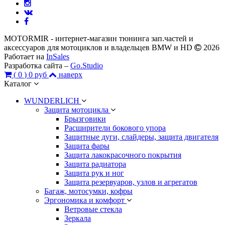
MOTORMIR - интернет-магазин тюнинга зап.частей и
аксессуаров для мотоциклов и владельцев BMW и HD
2026
Работает на
InSales
Разработка сайта –
Go.Studio
(
0
)
0 руб
наверх
Каталог
WUNDERLICH
Защита мотоцикла
Брызговики
Расширители бокового упора
Защитные дуги, слайдеры, защита двигателя
Защита фары
Защита лакокрасочного покрытия
Защита радиатора
Защита рук и ног
Защита резервуаров, узлов и агрегатов
Багаж, мотосумки, кофры
Эргономика и комфорт
Ветровые стекла
Зеркала