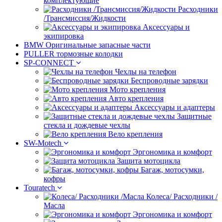
комплектующие
Расходники
/Трансмиссия/Жидкости
Аксессуары и
экипировка
BMW Оригинальные запасные части
PULLER тормозные колодки
SP-CONNECT
Чехлы на телефон
Беспроводные зарядки
Мото крепления
Авто крепления
Аксессуары и адаптеры
Защитные
стекла и дождевые чехлы
Вело крепления
SW-Motech
Эргономика и комфорт
Защита мотоцикла
Багаж, мотосумки,
кофры
Touratech
Колеса/ Расходники /
Масла
Эргономика и комфорт