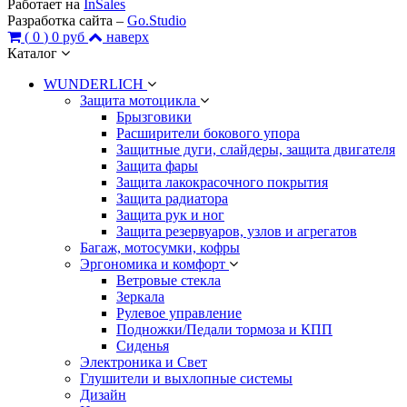
Работает на
InSales
Разработка сайта –
Go.Studio
(
0
)
0 руб
наверх
Каталог
WUNDERLICH
Защита мотоцикла
Брызговики
Расширители бокового упора
Защитные дуги, слайдеры, защита двигателя
Защита фары
Защита лакокрасочного покрытия
Защита радиатора
Защита рук и ног
Защита резервуаров, узлов и агрегатов
Багаж, мотосумки, кофры
Эргономика и комфорт
Ветровые стекла
Зеркала
Рулевое управление
Подножки/Педали тормоза и КПП
Сиденья
Электроника и Свет
Глушители и выхлопные системы
Дизайн