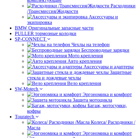
комплектующие
Расходники
/Трансмиссия/Жидкости
Аксессуары и
экипировка
BMW Оригинальные запасные части
PULLER тормозные колодки
SP-CONNECT
Чехлы на телефон
Беспроводные зарядки
Мото крепления
Авто крепления
Аксессуары и адаптеры
Защитные
стекла и дождевые чехлы
Вело крепления
SW-Motech
Эргономика и комфорт
Защита мотоцикла
Багаж, мотосумки,
кофры
Touratech
Колеса/ Расходники /
Масла
Эргономика и комфорт