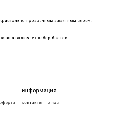
 кристально-прозрачным защитным слоем.
лапана включает набор болтов.
информация
 оферта
контакты
о нас