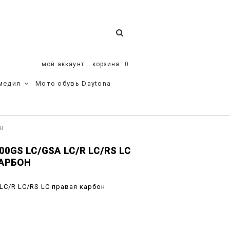
мой аккаунт
корзина:
0
медия
Мото обувь Daytona
н
GS LC/GSA LC/R LC/RS LC
КАРБОН
LC/R LC/RS LC правая карбон