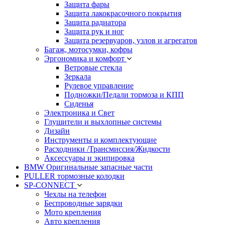
Защита фары
Защита лакокрасочного покрытия
Защита радиатора
Защита рук и ног
Защита резервуаров, узлов и агрегатов
Багаж, мотосумки, кофры
Эргономика и комфорт
Ветровые стекла
Зеркала
Рулевое управление
Подножки/Педали тормоза и КПП
Сиденья
Электроника и Свет
Глушители и выхлопные системы
Дизайн
Инструменты и комплектующие
Расходники /Трансмиссия/Жидкости
Аксессуары и экипировка
BMW Оригинальные запасные части
PULLER тормозные колодки
SP-CONNECT
Чехлы на телефон
Беспроводные зарядки
Мото крепления
Авто крепления