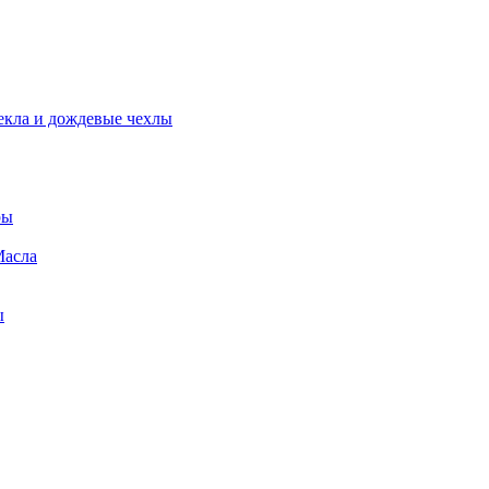
екла и дождевые чехлы
ры
Масла
ы