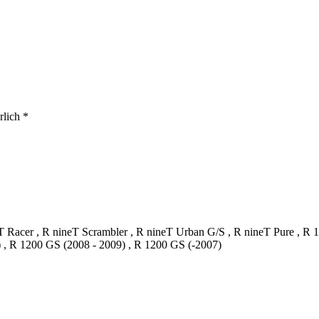
lich *
eT Racer , R nineT Scrambler , R nineT Urban G/S , R nineT Pure , R
 , R 1200 GS (2008 - 2009) , R 1200 GS (-2007)