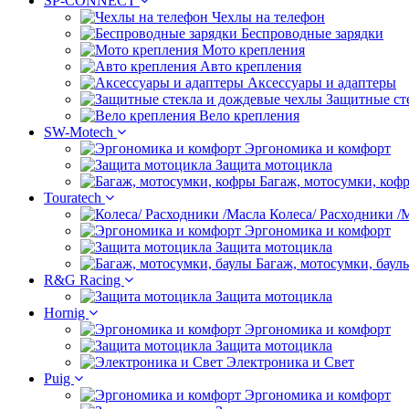
SP-CONNECT
Чехлы на телефон
Беспроводные зарядки
Мото крепления
Авто крепления
Аксессуары и адаптеры
Защитные ст
Вело крепления
SW-Motech
Эргономика и комфорт
Защита мотоцикла
Багаж, мотосумки, коф
Touratech
Колеса/ Расходники /
Эргономика и комфорт
Защита мотоцикла
Багаж, мотосумки, баул
R&G Racing
Защита мотоцикла
Hornig
Эргономика и комфорт
Защита мотоцикла
Электроника и Свет
Puig
Эргономика и комфорт