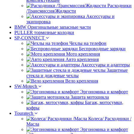
комплектующие
Расходники
/Трансмиссия/Жидкости
Аксессуары и
экипировка
BMW Оригинальные запасные части
PULLER тормозные колодки
SP-CONNECT
Чехлы на телефон
Беспроводные зарядки
Мото крепления
Авто крепления
Аксессуары и адаптеры
Защитные
стекла и дождевые чехлы
Вело крепления
SW-Motech
Эргономика и комфорт
Защита мотоцикла
Багаж, мотосумки,
кофры
Touratech
Колеса/ Расходники /
Масла
Эргономика и комфорт