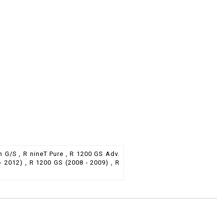
n G/S , R nineT Pure , R 1200 GS Adv.
- 2012) , R 1200 GS (2008 - 2009) , R