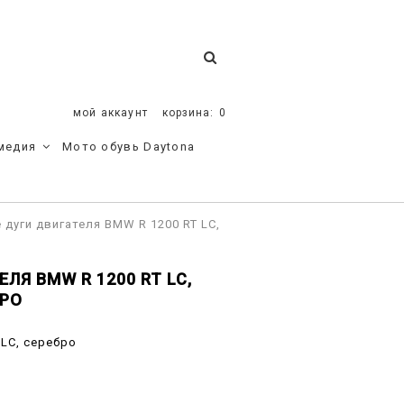
мой аккаунт
корзина:
0
медия
Мото обувь Daytona
дуги двигателя BMW R 1200 RT LC,
Я BMW R 1200 RT LC,
БРО
 LC, серебро