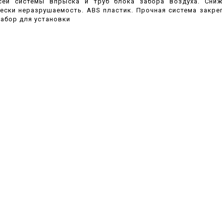
сей системы впрыска и труб блока забора воздуха. Сни
ески неразрушаемость. ABS пластик. Прочная система закре
набор для установки