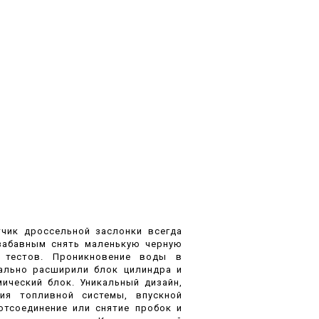
тчик дроссельной заслонки всегда
 забавным снять маленькую черную
 тестов. Проникновение воды в
ально расширили блок цилиндра и
ический блок. Уникальный дизайн,
ия топливной системы, впускной
отсоединение или снятие пробок и