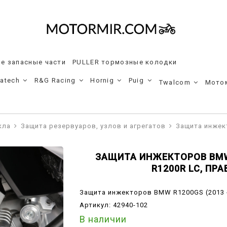
е запасные части
PULLER тормозные колодки
ratech
R&G Racing
Hornig
Puig
Twalcom
Мото
кла
Защита резервуаров, узлов и агрегатов
Защита инжект
ЗАЩИТА ИНЖЕКТОРОВ BMW R
R1200R LC, ПРА
Защита инжекторов BMW R1200GS (2013 - 
Артикул:
42940-102
В наличии