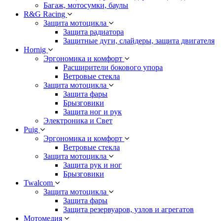
Багаж, мотосумки, баулы
R&G Racing
Защита мотоцикла
Защита радиатора
Защитные дуги, слайдеры, защита двигателя
Hornig
Эргономика и комфорт
Расширители бокового упора
Ветровые стекла
Защита мотоцикла
Защита фары
Брызговики
Защита ног и рук
Электроника и Свет
Puig
Эргономика и комфорт
Ветровые стекла
Защита мотоцикла
Защита рук и ног
Брызговики
Twalcom
Защита мотоцикла
Защита фары
Защита резервуаров, узлов и агрегатов
Мотомедия