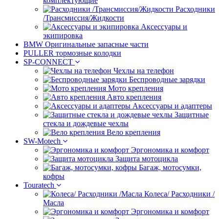
комплектующие
Расходники
/Трансмиссия/Жидкости
Аксессуары и
экипировка
BMW Оригинальные запасные части
PULLER тормозные колодки
SP-CONNECT
Чехлы на телефон
Беспроводные зарядки
Мото крепления
Авто крепления
Аксессуары и адаптеры
Защитные
стекла и дождевые чехлы
Вело крепления
SW-Motech
Эргономика и комфорт
Защита мотоцикла
Багаж, мотосумки,
кофры
Touratech
Колеса/ Расходники /
Масла
Эргономика и комфорт