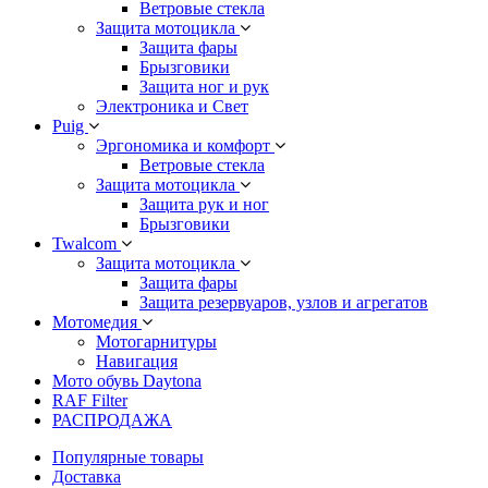
Ветровые стекла
Защита мотоцикла
Защита фары
Брызговики
Защита ног и рук
Электроника и Свет
Puig
Эргономика и комфорт
Ветровые стекла
Защита мотоцикла
Защита рук и ног
Брызговики
Twalcom
Защита мотоцикла
Защита фары
Защита резервуаров, узлов и агрегатов
Мотомедия
Мотогарнитуры
Навигация
Мото обувь Daytona
RAF Filter
РАСПРОДАЖА
Популярные товары
Доставка