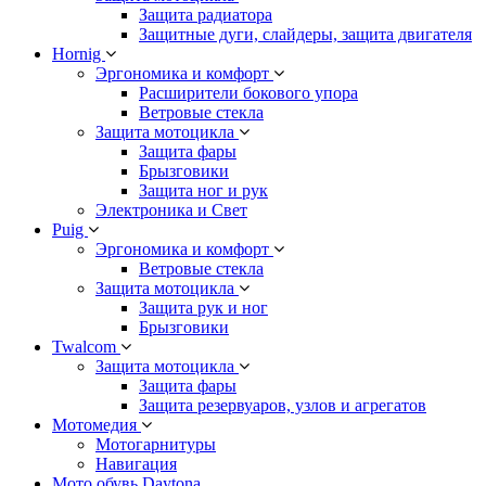
Защита радиатора
Защитные дуги, слайдеры, защита двигателя
Hornig
Эргономика и комфорт
Расширители бокового упора
Ветровые стекла
Защита мотоцикла
Защита фары
Брызговики
Защита ног и рук
Электроника и Свет
Puig
Эргономика и комфорт
Ветровые стекла
Защита мотоцикла
Защита рук и ног
Брызговики
Twalcom
Защита мотоцикла
Защита фары
Защита резервуаров, узлов и агрегатов
Мотомедия
Мотогарнитуры
Навигация
Мото обувь Daytona