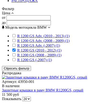
РАСПРОДАЖА
Фильтр
Цена
от
до
Модель мотоцикла BMW
R 1200 GS Adv. (2010 - 2013) (1)
R 1200 GS Adv. (2008 - 2009) (1)
R 1200 GS Adv. (-2007) (1)
R 1200 GS (2010 - 2012) (1)
R 1200 GS (2008 - 2009) (1)
R 1200 GS (-2007) (1)
Сбросить фильтр
Распродажа
Артикул:
43950-001
В наличии
Защитные крышки в раму BMW R1200GS, серый
11 500 руб
Показывать