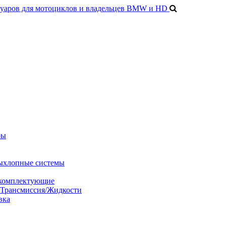
ры
ыхлопные системы
 комплектующие
/Трансмиссия/Жидкости
вка