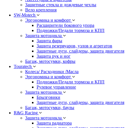
Защитные стекла и дождевые чехлы
Вело крепления
SW-Motech
Эргономика и комфорт
Расширители бокового упора
Подножки/Педали тормоза и КПП
Защита мотоцикла
Защита фары
Защита резервуаров, узлов и агрегатов
Защитные дуги, слайдеры, защита двигателя
Защита рук и ног
Багаж, мотосумки, кофры
Touratech
Колеса/ Расходники /Масла
Эргономика и комфорт
Подножки/Педали тормоза и КПП
Рулевое управление
Защита мотоцикла
Брызговики
Защитные дуги, слайдеры, защита двигателя
Багаж, мотосумки, баулы
R&G Racing
Защита мотоцикла
Защита радиатора