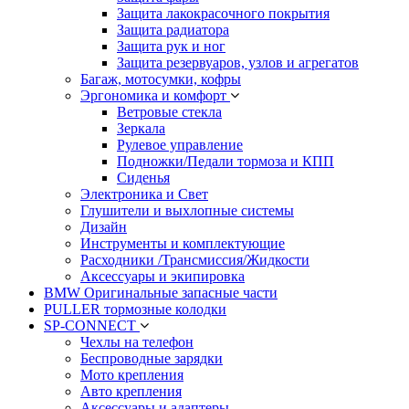
Защита лакокрасочного покрытия
Защита радиатора
Защита рук и ног
Защита резервуаров, узлов и агрегатов
Багаж, мотосумки, кофры
Эргономика и комфорт
Ветровые стекла
Зеркала
Рулевое управление
Подножки/Педали тормоза и КПП
Сиденья
Электроника и Свет
Глушители и выхлопные системы
Дизайн
Инструменты и комплектующие
Расходники /Трансмиссия/Жидкости
Аксессуары и экипировка
BMW Оригинальные запасные части
PULLER тормозные колодки
SP-CONNECT
Чехлы на телефон
Беспроводные зарядки
Мото крепления
Авто крепления
Аксессуары и адаптеры