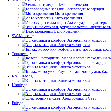
SP-CONNECT
Чехлы на телефон
Беспроводные зарядки
Мото крепления
Авто крепления
Аксессуары и адаптеры
Защитные ст
Вело крепления
SW-Motech
Эргономика и комфорт
Защита мотоцикла
Багаж, мотосумки, коф
Touratech
Колеса/ Расходники /
Эргономика и комфорт
Защита мотоцикла
Багаж, мотосумки, баул
R&G Racing
Защита мотоцикла
Hornig
Эргономика и комфорт
Защита мотоцикла
Электроника и Свет
Puig
Эргономика и комфорт