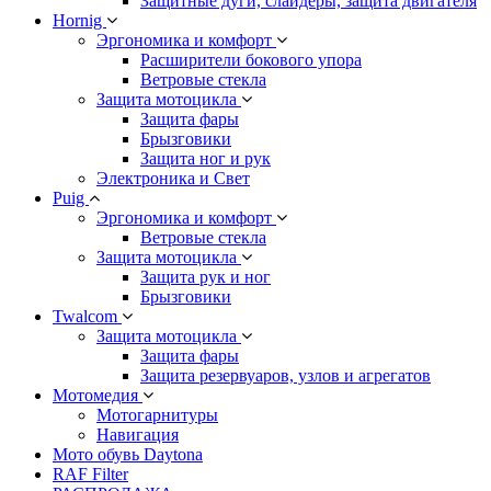
Защитные дуги, слайдеры, защита двигателя
Hornig
Эргономика и комфорт
Расширители бокового упора
Ветровые стекла
Защита мотоцикла
Защита фары
Брызговики
Защита ног и рук
Электроника и Свет
Puig
Эргономика и комфорт
Ветровые стекла
Защита мотоцикла
Защита рук и ног
Брызговики
Twalcom
Защита мотоцикла
Защита фары
Защита резервуаров, узлов и агрегатов
Мотомедия
Мотогарнитуры
Навигация
Мото обувь Daytona
RAF Filter