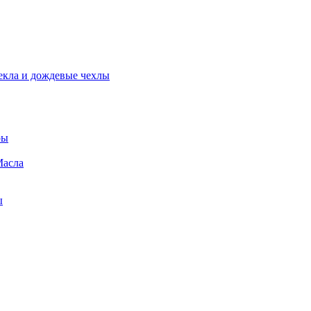
екла и дождевые чехлы
ры
Масла
ы