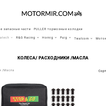
е запасные части
PULLER тормозные колодки
ratech
R&G Racing
Hornig
Puig
Twalcom
Мото
КОЛЕСА/ РАСХОДНИКИ /МАСЛА
и /Масла
Сор