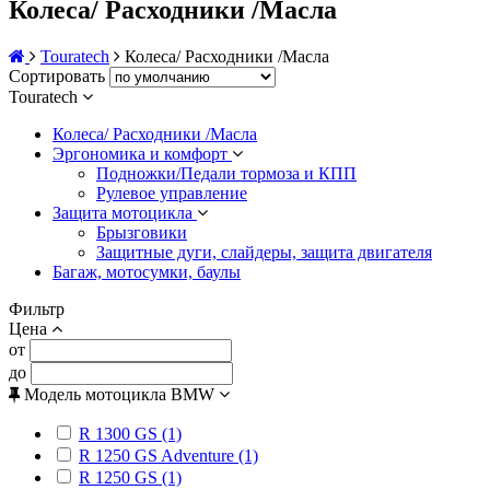
Колеса/ Расходники /Масла
Touratech
Колеса/ Расходники /Масла
Сортировать
Touratech
Колеса/ Расходники /Масла
Эргономика и комфорт
Подножки/Педали тормоза и КПП
Рулевое управление
Защита мотоцикла
Брызговики
Защитные дуги, слайдеры, защита двигателя
Багаж, мотосумки, баулы
Фильтр
Цена
от
до
Модель мотоцикла BMW
R 1300 GS (1)
R 1250 GS Adventure (1)
R 1250 GS (1)