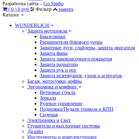
Разработка сайта –
Go.Studio
(
0
)
0 руб
Фильтр
наверх
Каталог
WUNDERLICH
Защита мотоцикла
Брызговики
Расширители бокового упора
Защитные дуги, слайдеры, защита двигателя
Защита фары
Защита лакокрасочного покрытия
Защита радиатора
Защита рук и ног
Защита резервуаров, узлов и агрегатов
Багаж, мотосумки, кофры
Эргономика и комфорт
Ветровые стекла
Зеркала
Рулевое управление
Подножки/Педали тормоза и КПП
Сиденья
Электроника и Свет
Глушители и выхлопные системы
Дизайн
Инструменты и комплектующие