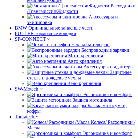
комплектующие
Расходники
/Трансмиссия/Жидкости
Аксессуары и
экипировка
BMW Оригинальные запасные части
PULLER тормозные колодки
SP-CONNECT
Чехлы на телефон
Беспроводные зарядки
Мото крепления
Авто крепления
Аксессуары и адаптеры
Защитные
стекла и дождевые чехлы
Вело крепления
SW-Motech
Эргономика и комфорт
Защита мотоцикла
Багаж, мотосумки,
кофры
Touratech
Колеса/ Расходники /
Масла
Эргономика и комфорт