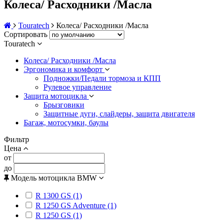
Колеса/ Расходники /Масла
Touratech
Колеса/ Расходники /Масла
Сортировать
Touratech
Колеса/ Расходники /Масла
Эргономика и комфорт
Подножки/Педали тормоза и КПП
Рулевое управление
Защита мотоцикла
Брызговики
Защитные дуги, слайдеры, защита двигателя
Багаж, мотосумки, баулы
Фильтр
Цена
от
до
Модель мотоцикла BMW
R 1300 GS (1)
R 1250 GS Adventure (1)
R 1250 GS (1)