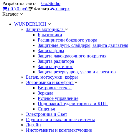
Разработка сайта –
Go.Studio
(
0
)
0 руб
Фильтр
наверх
Каталог
WUNDERLICH
Защита мотоцикла
Брызговики
Расширители бокового упора
Защитные дуги, слайдеры, защита двигателя
Защита фары
Защита лакокрасочного покрытия
Защита радиатора
Защита рук и ног
Защита резервуаров, узлов и агрегатов
Багаж, мотосумки, кофры
Эргономика и комфорт
Ветровые стекла
Зеркала
Рулевое управление
Подножки/Педали тормоза и КПП
Сиденья
Электроника и Свет
Глушители и выхлопные системы
Дизайн
Инструменты и комплектующие