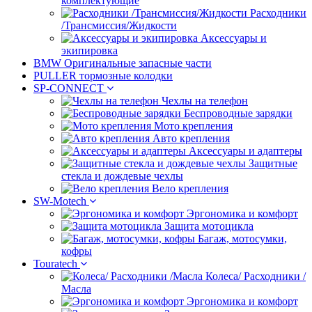
комплектующие
Расходники
/Трансмиссия/Жидкости
Аксессуары и
экипировка
BMW Оригинальные запасные части
PULLER тормозные колодки
SP-CONNECT
Чехлы на телефон
Беспроводные зарядки
Мото крепления
Авто крепления
Аксессуары и адаптеры
Защитные
стекла и дождевые чехлы
Вело крепления
SW-Motech
Эргономика и комфорт
Защита мотоцикла
Багаж, мотосумки,
кофры
Touratech
Колеса/ Расходники /
Масла
Эргономика и комфорт