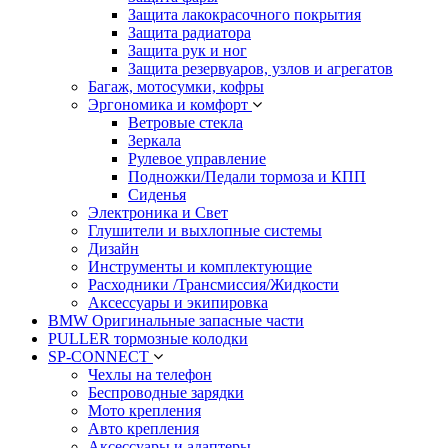
Защита лакокрасочного покрытия
Защита радиатора
Защита рук и ног
Защита резервуаров, узлов и агрегатов
Багаж, мотосумки, кофры
Эргономика и комфорт
Ветровые стекла
Зеркала
Рулевое управление
Подножки/Педали тормоза и КПП
Сиденья
Электроника и Свет
Глушители и выхлопные системы
Дизайн
Инструменты и комплектующие
Расходники /Трансмиссия/Жидкости
Аксессуары и экипировка
BMW Оригинальные запасные части
PULLER тормозные колодки
SP-CONNECT
Чехлы на телефон
Беспроводные зарядки
Мото крепления
Авто крепления
Аксессуары и адаптеры