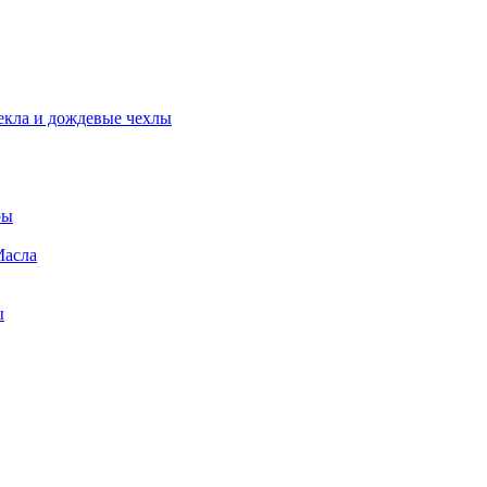
екла и дождевые чехлы
ры
Масла
ы