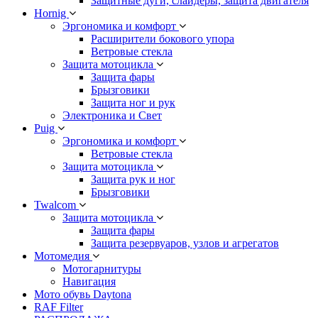
Защитные дуги, слайдеры, защита двигателя
Hornig
Эргономика и комфорт
Расширители бокового упора
Ветровые стекла
Защита мотоцикла
Защита фары
Брызговики
Защита ног и рук
Электроника и Свет
Puig
Эргономика и комфорт
Ветровые стекла
Защита мотоцикла
Защита рук и ног
Брызговики
Twalcom
Защита мотоцикла
Защита фары
Защита резервуаров, узлов и агрегатов
Мотомедия
Мотогарнитуры
Навигация
Мото обувь Daytona
RAF Filter