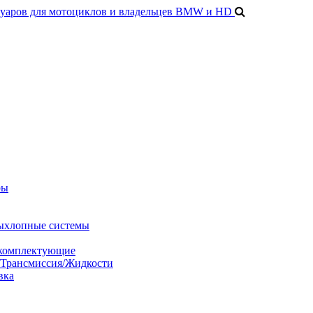
ры
ыхлопные системы
 комплектующие
/Трансмиссия/Жидкости
вка