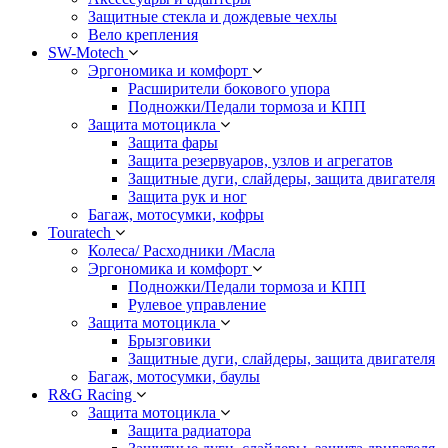
Защитные стекла и дождевые чехлы
Вело крепления
SW-Motech
Эргономика и комфорт
Расширители бокового упора
Подножки/Педали тормоза и КПП
Защита мотоцикла
Защита фары
Защита резервуаров, узлов и агрегатов
Защитные дуги, слайдеры, защита двигателя
Защита рук и ног
Багаж, мотосумки, кофры
Touratech
Колеса/ Расходники /Масла
Эргономика и комфорт
Подножки/Педали тормоза и КПП
Рулевое управление
Защита мотоцикла
Брызговики
Защитные дуги, слайдеры, защита двигателя
Багаж, мотосумки, баулы
R&G Racing
Защита мотоцикла
Защита радиатора