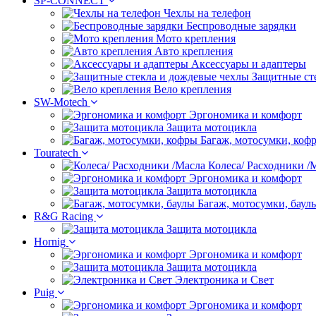
SP-CONNECT
Чехлы на телефон
Беспроводные зарядки
Мото крепления
Авто крепления
Аксессуары и адаптеры
Защитные ст
Вело крепления
SW-Motech
Эргономика и комфорт
Защита мотоцикла
Багаж, мотосумки, коф
Touratech
Колеса/ Расходники /
Эргономика и комфорт
Защита мотоцикла
Багаж, мотосумки, баул
R&G Racing
Защита мотоцикла
Hornig
Эргономика и комфорт
Защита мотоцикла
Электроника и Свет
Puig
Эргономика и комфорт