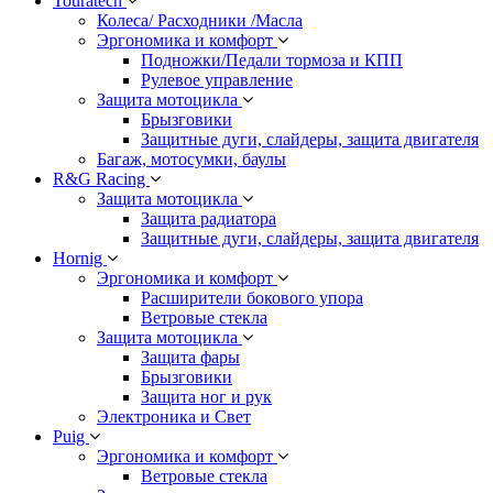
Touratech
Колеса/ Расходники /Масла
Эргономика и комфорт
Подножки/Педали тормоза и КПП
Рулевое управление
Защита мотоцикла
Брызговики
Защитные дуги, слайдеры, защита двигателя
Багаж, мотосумки, баулы
R&G Racing
Защита мотоцикла
Защита радиатора
Защитные дуги, слайдеры, защита двигателя
Hornig
Эргономика и комфорт
Расширители бокового упора
Ветровые стекла
Защита мотоцикла
Защита фары
Брызговики
Защита ног и рук
Электроника и Свет
Puig
Эргономика и комфорт
Ветровые стекла