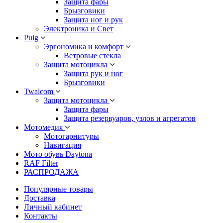
Защита фары
Брызговики
Защита ног и рук
Электроника и Свет
Puig
Эргономика и комфорт
Ветровые стекла
Защита мотоцикла
Защита рук и ног
Брызговики
Twalcom
Защита мотоцикла
Защита фары
Защита резервуаров, узлов и агрегатов
Мотомедия
Мотогарнитуры
Навигация
Мото обувь Daytona
RAF Filter
РАСПРОДАЖА
Популярные товары
Доставка
Личный кабинет
Контакты