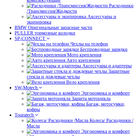
комплектующие
Расходники
/Трансмиссия/Жидкости
Аксессуары и
экипировка
BMW Оригинальные запасные части
PULLER тормозные колодки
SP-CONNECT
Чехлы на телефон
Беспроводные зарядки
Мото крепления
Авто крепления
Аксессуары и адаптеры
Защитные
стекла и дождевые чехлы
Вело крепления
SW-Motech
Эргономика и комфорт
Защита мотоцикла
Багаж, мотосумки,
кофры
Touratech
Колеса/ Расходники /
Масла
Эргономика и комфорт