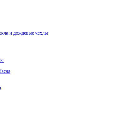
екла и дождевые чехлы
ры
Масла
ы