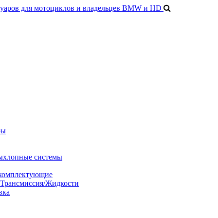
ры
ыхлопные системы
 комплектующие
/Трансмиссия/Жидкости
вка