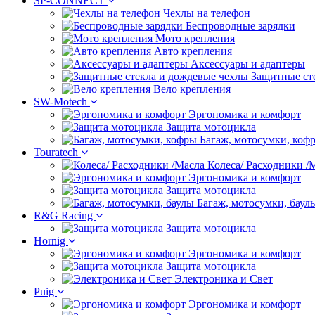
SP-CONNECT
Чехлы на телефон
Беспроводные зарядки
Мото крепления
Авто крепления
Аксессуары и адаптеры
Защитные ст
Вело крепления
SW-Motech
Эргономика и комфорт
Защита мотоцикла
Багаж, мотосумки, коф
Touratech
Колеса/ Расходники /
Эргономика и комфорт
Защита мотоцикла
Багаж, мотосумки, баул
R&G Racing
Защита мотоцикла
Hornig
Эргономика и комфорт
Защита мотоцикла
Электроника и Свет
Puig
Эргономика и комфорт