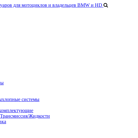
ры
ыхлопные системы
 комплектующие
/Трансмиссия/Жидкости
вка