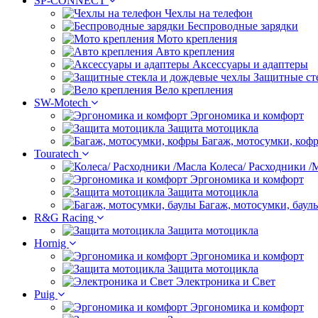
SP-CONNECT
Чехлы на телефон
Беспроводные зарядки
Мото крепления
Авто крепления
Аксессуары и адаптеры
Защитные ст
Вело крепления
SW-Motech
Эргономика и комфорт
Защита мотоцикла
Багаж, мотосумки, коф
Touratech
Колеса/ Расходники /
Эргономика и комфорт
Защита мотоцикла
Багаж, мотосумки, баул
R&G Racing
Защита мотоцикла
Hornig
Эргономика и комфорт
Защита мотоцикла
Электроника и Свет
Puig
Эргономика и комфорт