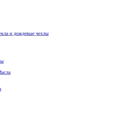
екла и дождевые чехлы
ры
Масла
ы