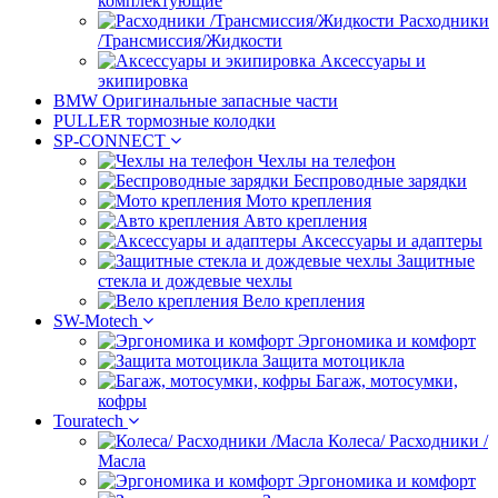
комплектующие
Расходники
/Трансмиссия/Жидкости
Аксессуары и
экипировка
BMW Оригинальные запасные части
PULLER тормозные колодки
SP-CONNECT
Чехлы на телефон
Беспроводные зарядки
Мото крепления
Авто крепления
Аксессуары и адаптеры
Защитные
стекла и дождевые чехлы
Вело крепления
SW-Motech
Эргономика и комфорт
Защита мотоцикла
Багаж, мотосумки,
кофры
Touratech
Колеса/ Расходники /
Масла
Эргономика и комфорт