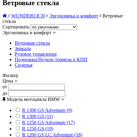
Ветровые стекла
WUNDERLICH
Эргономика и комфорт
Ветровые
стекла
Сортировать
Эргономика и комфорт
Ветровые стекла
Зеркала
Рулевое управление
Подножки/Педали тормоза и КПП
Сиденья
Фильтр
Цена
от
до
Модель мотоцикла BMW
R 1300 GS Adventure (9)
R 1300 GS (11)
R 1250 GS Adventure (17)
R 1250 GS (19)
R 1200 GS LC Adventure (18)