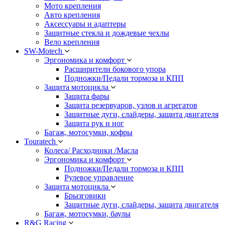
Мото крепления
Авто крепления
Аксессуары и адаптеры
Защитные стекла и дождевые чехлы
Вело крепления
SW-Motech
Эргономика и комфорт
Расширители бокового упора
Подножки/Педали тормоза и КПП
Защита мотоцикла
Защита фары
Защита резервуаров, узлов и агрегатов
Защитные дуги, слайдеры, защита двигателя
Защита рук и ног
Багаж, мотосумки, кофры
Touratech
Колеса/ Расходники /Масла
Эргономика и комфорт
Подножки/Педали тормоза и КПП
Рулевое управление
Защита мотоцикла
Брызговики
Защитные дуги, слайдеры, защита двигателя
Багаж, мотосумки, баулы
R&G Racing