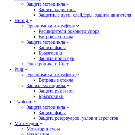
Защита мотоцикла
Защита радиатора
Защитные дуги, слайдеры, защита двигателя
Hornig
Эргономика и комфорт
Расширители бокового упора
Ветровые стекла
Защита мотоцикла
Защита фары
Брызговики
Защита ног и рук
Электроника и Свет
Puig
Эргономика и комфорт
Ветровые стекла
Защита мотоцикла
Защита рук и ног
Брызговики
Twalcom
Защита мотоцикла
Защита фары
Защита резервуаров, узлов и агрегатов
Мотомедия
Мотогарнитуры
Навигация